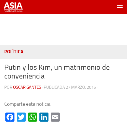
Saltar al contenido
POLÍTICA
Putin y los Kim, un matrimonio de
conveniencia
POR
OSCAR GANTES
· PUBLICADA
27 MARZO, 2015
·
Comparte esta noticia:
Facebook
Twitter
WhatsApp
LinkedIn
Email