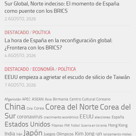
Sur Global, Norte indeciso: El momento de España
como puente con los BRICS
2 AGOSTO, 2026
DESTACADO
/
POLÍTICA
La hora de España en la reconfiguración global:
¿Frontera con los BRICS?
4 AGOSTO, 2026
DESTACADO
/
ECONOMÍA
/
POLÍTICA
EEUU empieza a agrietar el escudo de silicio de Taiwán
7 AGOSTO, 2026
ASEAN
Birmania
Centro Cultural Coreano
Afganistán
APEC
Asia
China
Corea del Norte
Corea del
Corea
Cine
Sur
EEUU
coronavirus
España
crecimiento económico
elecciones
Estados Unidos
Hong Kong
Guerra en Ucrania
Filipinas
FMI
futbol
Japón
India
Kim Jong-un
Juegos Olímpicos
Irán
lanzamiento misiles