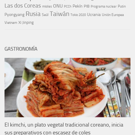
Las dos Coreas
ONU
Pekín
PIB
Putin
misiles
PCCh
Programa nuclear
Rusia
Taiwán
Pyongyang
Ucrania
Seúl
Tokio 2020
Unión Europea
Xi Jinping
Vietnam
GASTRONOMÍA
El kimchi, un plato vegetal tradicional coreano, inicia
sus preparativos con escasez de coles