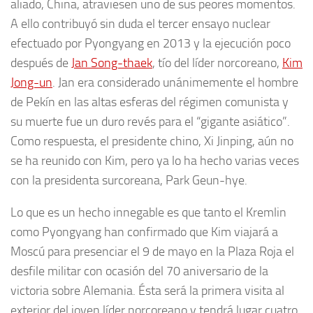
aliado, China, atraviesen uno de sus peores momentos.
A ello contribuyó sin duda el tercer ensayo nuclear
efectuado por Pyongyang en 2013 y la ejecución poco
después de
Jan Song-thaek
, tío del líder norcoreano,
Kim
Jong-un
. Jan era considerado unánimemente el hombre
de Pekín en las altas esferas del régimen comunista y
su muerte fue un duro revés para el “gigante asiático”.
Como respuesta, el presidente chino, Xi Jinping, aún no
se ha reunido con Kim, pero ya lo ha hecho varias veces
con la presidenta surcoreana, Park Geun-hye.
Lo que es un hecho innegable es que tanto el Kremlin
como Pyongyang han confirmado que Kim viajará a
Moscú para presenciar el 9 de mayo en la Plaza Roja el
desfile militar con ocasión del 70 aniversario de la
victoria sobre Alemania. Ésta será la primera visita al
exterior del joven líder norcoreano y tendrá lugar cuatro