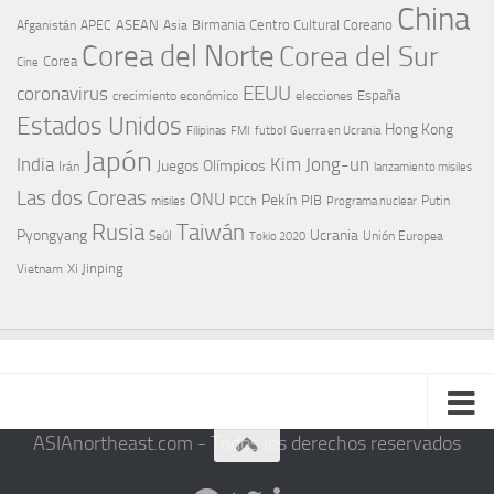
China
ASEAN
Birmania
Centro Cultural Coreano
Afganistán
APEC
Asia
Corea del Norte
Corea del Sur
Corea
Cine
EEUU
coronavirus
España
crecimiento económico
elecciones
Estados Unidos
Hong Kong
Guerra en Ucrania
Filipinas
FMI
futbol
Japón
India
Kim Jong-un
Juegos Olímpicos
Irán
lanzamiento misiles
Las dos Coreas
ONU
Pekín
PIB
Putin
misiles
PCCh
Programa nuclear
Rusia
Taiwán
Pyongyang
Ucrania
Seúl
Tokio 2020
Unión Europea
Xi Jinping
Vietnam
ASIAnortheast.com - Todos los derechos reservados