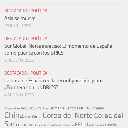
DESTACADO
/
POLÍTICA
Asia se mueve
16 JULIO, 2026
DESTACADO
/
POLÍTICA
Sur Global, Norte indeciso: El momento de España
como puente con los BRICS
2 AGOSTO, 2026
DESTACADO
/
POLÍTICA
La hora de España en la reconfiguración global:
¿Frontera con los BRICS?
4 AGOSTO, 2026
ASEAN
Birmania
Centro Cultural Coreano
Afganistán
APEC
Asia
China
Corea del Norte
Corea del
Corea
Cine
Sur
EEUU
coronavirus
España
crecimiento económico
elecciones