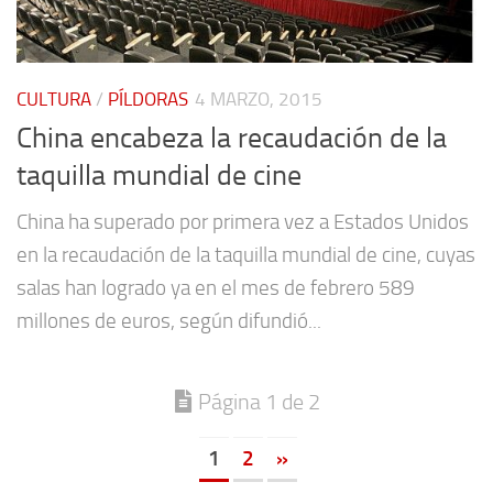
CULTURA
/
PÍLDORAS
4 MARZO, 2015
China encabeza la recaudación de la
taquilla mundial de cine
China ha superado por primera vez a Estados Unidos
en la recaudación de la taquilla mundial de cine, cuyas
salas han logrado ya en el mes de febrero 589
millones de euros, según difundió...
Página 1 de 2
1
2
»