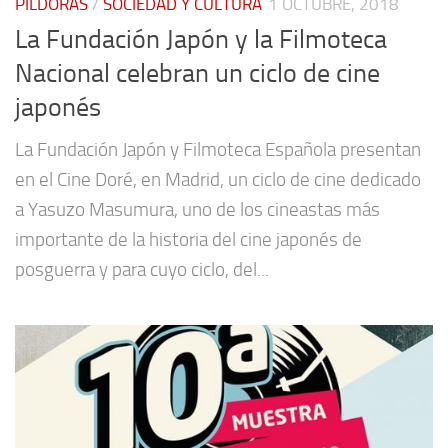
PÍLDORAS
/
SOCIEDAD Y CULTURA
1 OCTUBRE, 2018
La Fundación Japón y la Filmoteca
Nacional celebran un ciclo de cine
japonés
La Fundación Japón y Filmoteca Española presentan
en el Cine Doré, en Madrid, un ciclo de cine dedicado
a Yasuzo Masumura, uno de los cineastas más
importante de la historia del cine japonés de
posguerra y para cuyo ciclo, del...