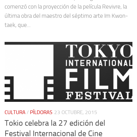
comenzó con la proyección de la película Revivre, la
última obra del maestro del séptimo arte Im Kwon-
taek, que...
CULTURA
/
PÍLDORAS
23 OCTUBRE, 2015
Tokio celebra la 27 edición del
Festival Internacional de Cine