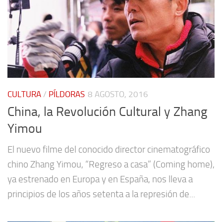
CULTURA
/
PÍLDORAS
8 AGOSTO, 2016
China, la Revolución Cultural y Zhang
Yimou
El nuevo filme del conocido director cinematográfico
chino Zhang Yimou, “Regreso a casa” (Coming home),
ya estrenado en Europa y en España, nos lleva a
principios de los años setenta a la represión de...