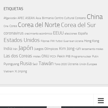
ETIQUETAS
China
ASEAN
Birmania
Centro Cultural Coreano
Afganistán
APEC
Asia
Corea del Norte
Corea del Sur
Corea
Cine
EEUU
coronavirus
España
crecimiento económico
elecciones
Estados Unidos
Hong Kong
Guerra en Ucrania
Filipinas
FMI
futbol
Japón
India
Kim Jong-un
Juegos Olímpicos
Irán
lanzamiento misiles
Las dos Coreas
ONU
Pekín
PIB
Putin
misiles
PCCh
Programa nuclear
Rusia
Taiwán
Pyongyang
Ucrania
Seúl
Tokio 2020
Unión Europea
Xi Jinping
Vietnam