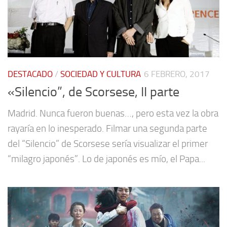
DESTACADO
/
SOCIEDAD Y CULTURA
6 FEBRERO, 2017
«Silencio”, de Scorsese, II parte
Madrid. Nunca fueron buenas…, pero esta vez la obra
rayaría en lo inesperado. Filmar una segunda parte
del “Silencio” de Scorsese sería visualizar el primer
“milagro japonés”. Lo de japonés es mío, el Papa...