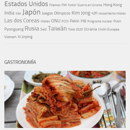
Estados Unidos
Hong Kong
Guerra en Ucrania
Filipinas
FMI
futbol
Japón
India
Kim Jong-un
Juegos Olímpicos
Irán
lanzamiento misiles
Las dos Coreas
ONU
Pekín
PIB
Putin
misiles
PCCh
Programa nuclear
Rusia
Taiwán
Pyongyang
Ucrania
Seúl
Tokio 2020
Unión Europea
Xi Jinping
Vietnam
GASTRONOMÍA