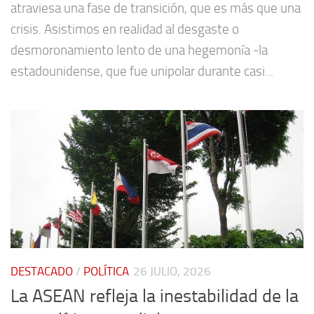
atraviesa una fase de transición, que es más que una
crisis. Asistimos en realidad al desgaste o
desmoronamiento lento de una hegemonía -la
estadounidense, que fue unipolar durante casi...
DESTACADO
/
POLÍTICA
26 JULIO, 2026
La ASEAN refleja la inestabilidad de la