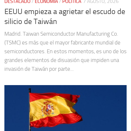
DESTACADO
/
ECONOMÍA
/
POLÍTICA
7 AGOSTO, 2026
EEUU empieza a agrietar el escudo de
silicio de Taiwán
Madrid. Taiwan Semiconductor Manufacturing Co.
(TSMC) es más que el mayor fabricante mundial de
semiconductores. En estos momentos, es uno de los
grandes elementos de disuasión que impiden una
invasión de Taiwán por parte...