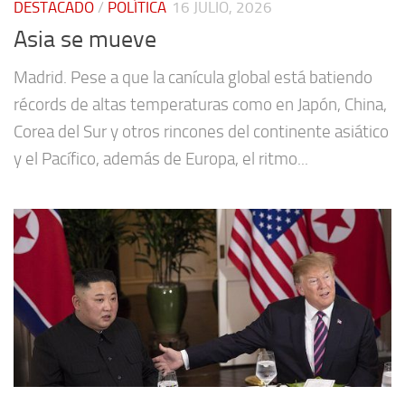
DESTACADO
/
POLÍTICA
16 JULIO, 2026
Asia se mueve
Madrid. Pese a que la canícula global está batiendo
récords de altas temperaturas como en Japón, China,
Corea del Sur y otros rincones del continente asiático
y el Pacífico, además de Europa, el ritmo...