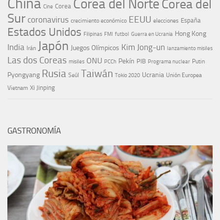
China
Corea del Norte
Corea del
Corea
Cine
Sur
EEUU
coronavirus
España
crecimiento económico
elecciones
Estados Unidos
Hong Kong
Guerra en Ucrania
Filipinas
FMI
futbol
Japón
India
Kim Jong-un
Juegos Olímpicos
Irán
lanzamiento misiles
Las dos Coreas
ONU
Pekín
PIB
Putin
misiles
PCCh
Programa nuclear
Rusia
Taiwán
Pyongyang
Ucrania
Seúl
Tokio 2020
Unión Europea
Xi Jinping
Vietnam
GASTRONOMÍA