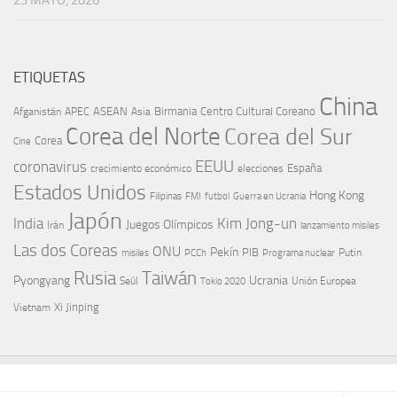
23 MAYO, 2026
ETIQUETAS
China
ASEAN
Birmania
Centro Cultural Coreano
Afganistán
APEC
Asia
Corea del Norte
Corea del Sur
Corea
Cine
EEUU
coronavirus
España
crecimiento económico
elecciones
Estados Unidos
Hong Kong
Guerra en Ucrania
Filipinas
FMI
futbol
Japón
India
Kim Jong-un
Juegos Olímpicos
Irán
lanzamiento misiles
Las dos Coreas
ONU
Pekín
PIB
Putin
misiles
PCCh
Programa nuclear
Rusia
Taiwán
Pyongyang
Ucrania
Seúl
Tokio 2020
Unión Europea
Xi Jinping
Vietnam