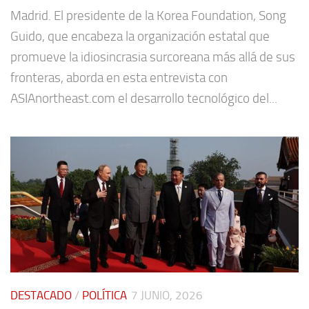
Madrid. El presidente de la Korea Foundation, Song
Guido, que encabeza la organización estatal que
promueve la idiosincrasia surcoreana más allá de sus
fronteras, aborda en esta entrevista con
ASIAnortheast.com el desarrollo tecnológico del...
DESTACADO
/
POLÍTICA
7 JUNIO, 2026