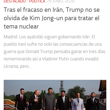
DESTACADO
/
POLÍTICA
29 JUNIO, 2026
Tras el fracaso en Irán, Trump no se
olvida de Kim Jong-un para tratar el
tema nuclear
Madrid. Los ayatolás siguen gobernando Irán. El
pueblo iraní sufre no solo las consecuencias de una
guerra que Donald Trump pensaba ganar en tres días
rememorando así a Vladimir Putin cuando invadió
Ucrania, pero...