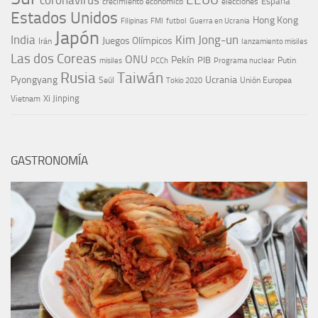
coronavirus
España
crecimiento económico
elecciones
Estados Unidos
Hong Kong
Guerra en Ucrania
Filipinas
FMI
futbol
Japón
India
Kim Jong-un
Juegos Olímpicos
Irán
lanzamiento misiles
Las dos Coreas
ONU
Pekín
PIB
Putin
misiles
PCCh
Programa nuclear
Rusia
Taiwán
Pyongyang
Ucrania
Seúl
Tokio 2020
Unión Europea
Xi Jinping
Vietnam
GASTRONOMÍA