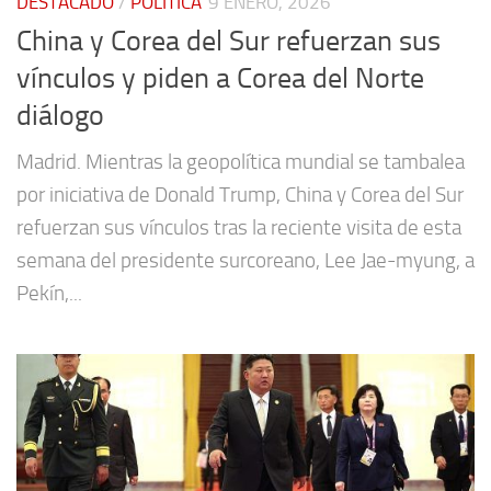
DESTACADO
/
POLÍTICA
9 ENERO, 2026
China y Corea del Sur refuerzan sus
vínculos y piden a Corea del Norte
diálogo
Madrid. Mientras la geopolítica mundial se tambalea
por iniciativa de Donald Trump, China y Corea del Sur
refuerzan sus vínculos tras la reciente visita de esta
semana del presidente surcoreano, Lee Jae-myung, a
Pekín,...