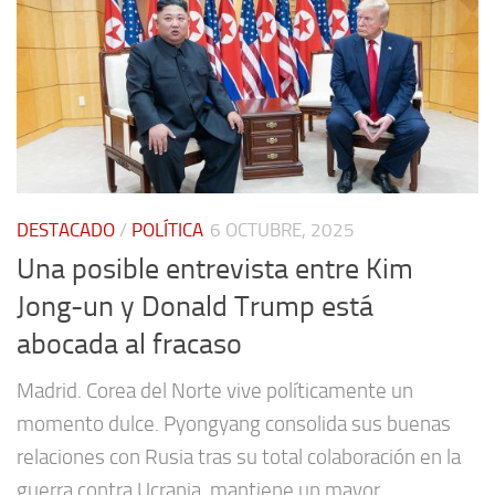
DESTACADO
/
POLÍTICA
6 OCTUBRE, 2025
Una posible entrevista entre Kim
Jong-un y Donald Trump está
abocada al fracaso
Madrid. Corea del Norte vive políticamente un
momento dulce. Pyongyang consolida sus buenas
relaciones con Rusia tras su total colaboración en la
guerra contra Ucrania, mantiene un mayor