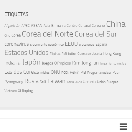
ETIQUETAS
China
ASEAN
Birmania
Centro Cultural Coreano
Afganistán
APEC
Asia
Corea del Norte
Corea del Sur
Corea
Cine
EEUU
coronavirus
España
crecimiento económico
elecciones
Estados Unidos
Hong Kong
Guerra en Ucrania
Filipinas
FMI
futbol
Japón
India
Kim Jong-un
Juegos Olímpicos
Irán
lanzamiento misiles
Las dos Coreas
ONU
Pekín
PIB
Putin
misiles
PCCh
Programa nuclear
Rusia
Taiwán
Pyongyang
Ucrania
Seúl
Tokio 2020
Unión Europea
Xi Jinping
Vietnam