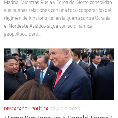
Madrid. Mientras Rusia y Corea del Norte consolidan
sus buenas relaciones con una total cooperación del
régimen de Kim Jong-un en la guerra contra Ucrania,
el Nordeste Asiático sigue con su dinámica
geopolítica, pero...
DESTACADO
/
POLÍTICA
22 JUNIO, 2025