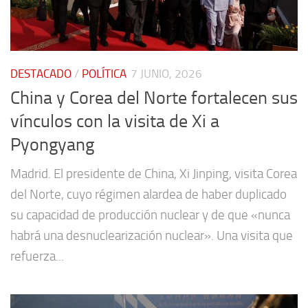
DESTACADO
/
POLÍTICA
7 JUNIO, 2026
China y Corea del Norte fortalecen sus
vínculos con la visita de Xi a
Pyongyang
Madrid. El presidente de China, Xi Jinping, visita Corea
del Norte, cuyo régimen alardea de haber duplicado
su capacidad de producción nuclear y de que «nunca
habrá una desnuclearización nuclear». Una visita que
refuerza...