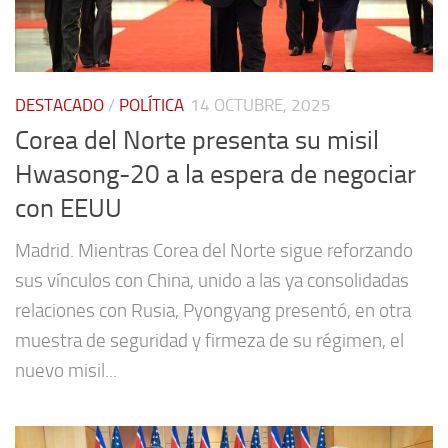
DESTACADO
/
POLÍTICA
14 OCTUBRE, 2025
Corea del Norte presenta su misil
Hwasong-20 a la espera de negociar
con EEUU
Madrid. Mientras Corea del Norte sigue reforzando
sus vínculos con China, unido a las ya consolidadas
relaciones con Rusia, Pyongyang presentó, en otra
muestra de seguridad y firmeza de su régimen, el
nuevo misil...