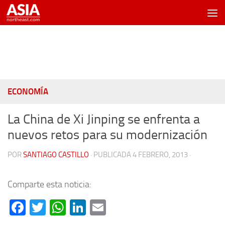
Saltar al contenido
ECONOMÍA
La China de Xi Jinping se enfrenta a
nuevos retos para su modernización
POR
SANTIAGO CASTILLO
· PUBLICADA
4 FEBRERO, 2013
·
Comparte esta noticia:
Facebook
Twitter
WhatsApp
LinkedIn
Email