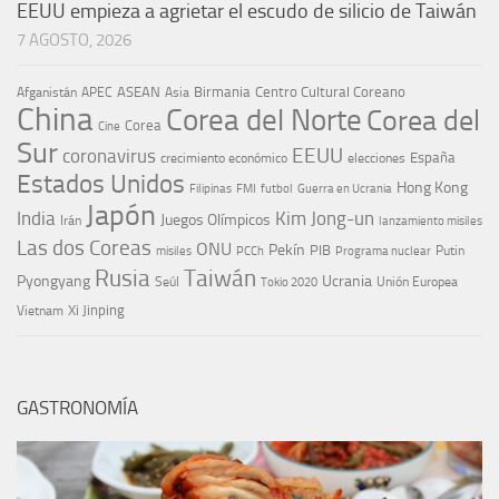
EEUU empieza a agrietar el escudo de silicio de Taiwán
7 AGOSTO, 2026
ASEAN
Birmania
Centro Cultural Coreano
Afganistán
APEC
Asia
China
Corea del Norte
Corea del
Corea
Cine
Sur
EEUU
coronavirus
España
crecimiento económico
elecciones
Estados Unidos
Hong Kong
Guerra en Ucrania
Filipinas
FMI
futbol
Japón
India
Kim Jong-un
Juegos Olímpicos
Irán
lanzamiento misiles
Las dos Coreas
ONU
Pekín
PIB
Putin
misiles
PCCh
Programa nuclear
Rusia
Taiwán
Pyongyang
Ucrania
Seúl
Tokio 2020
Unión Europea
Xi Jinping
Vietnam
GASTRONOMÍA