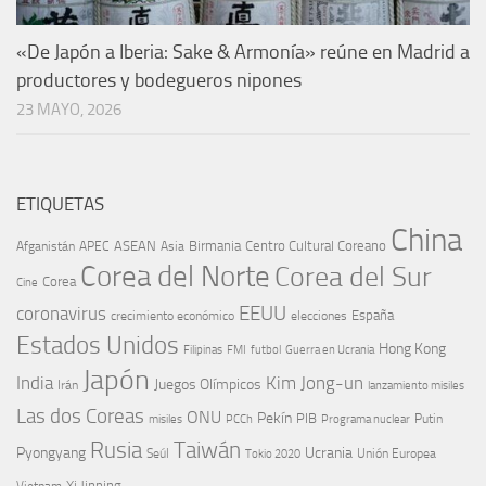
«De Japón a Iberia: Sake & Armonía» reúne en Madrid a
productores y bodegueros nipones
23 MAYO, 2026
ETIQUETAS
China
ASEAN
Birmania
Centro Cultural Coreano
Afganistán
APEC
Asia
Corea del Norte
Corea del Sur
Corea
Cine
EEUU
coronavirus
España
crecimiento económico
elecciones
Estados Unidos
Hong Kong
Guerra en Ucrania
Filipinas
FMI
futbol
Japón
India
Kim Jong-un
Juegos Olímpicos
Irán
lanzamiento misiles
Las dos Coreas
ONU
Pekín
PIB
Putin
misiles
PCCh
Programa nuclear
Rusia
Taiwán
Pyongyang
Ucrania
Seúl
Tokio 2020
Unión Europea
Xi Jinping
Vietnam