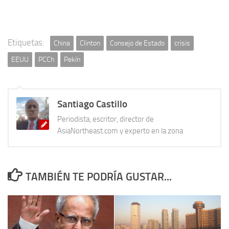
Etiquetas:
China
Clinton
Consejo de Estado
crisis
EEUU
PCCh
Pekín
Santiago Castillo
Periodista, escritor, director de
AsiaNortheast.com y experto en la zona
TAMBIÉN TE PODRÍA GUSTAR...