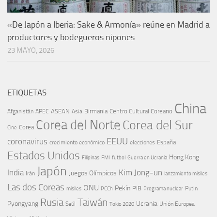
«De Japón a Iberia: Sake & Armonía» reúne en Madrid a
productores y bodegueros nipones
23 MAYO, 2026
ETIQUETAS
China
ASEAN
Birmania
Centro Cultural Coreano
Afganistán
APEC
Asia
Corea del Norte
Corea del Sur
Corea
Cine
EEUU
coronavirus
España
crecimiento económico
elecciones
Estados Unidos
Hong Kong
Guerra en Ucrania
Filipinas
FMI
futbol
Japón
India
Kim Jong-un
Juegos Olímpicos
Irán
lanzamiento misiles
Las dos Coreas
ONU
Pekín
PIB
Putin
misiles
PCCh
Programa nuclear
Rusia
Taiwán
Pyongyang
Ucrania
Seúl
Tokio 2020
Unión Europea