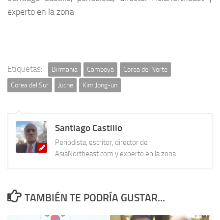
experto en la zona
Etiquetas:
Birmania
Camboya
Corea del Norte
Corea del Sur
Juche
Kim Jong-un
Santiago Castillo
Periodista, escritor, director de
AsiaNortheast.com y experto en la zona
TAMBIÉN TE PODRÍA GUSTAR...