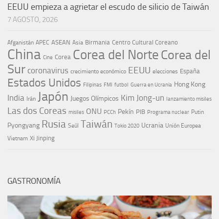
EEUU empieza a agrietar el escudo de silicio de Taiwán
7 AGOSTO, 2026
ASEAN
Birmania
Centro Cultural Coreano
Afganistán
APEC
Asia
China
Corea del Norte
Corea del
Corea
Cine
Sur
EEUU
coronavirus
España
crecimiento económico
elecciones
Estados Unidos
Hong Kong
Guerra en Ucrania
Filipinas
FMI
futbol
Japón
India
Kim Jong-un
Juegos Olímpicos
Irán
lanzamiento misiles
Las dos Coreas
ONU
Pekín
PIB
Putin
misiles
PCCh
Programa nuclear
Rusia
Taiwán
Pyongyang
Ucrania
Seúl
Tokio 2020
Unión Europea
Xi Jinping
Vietnam
GASTRONOMÍA