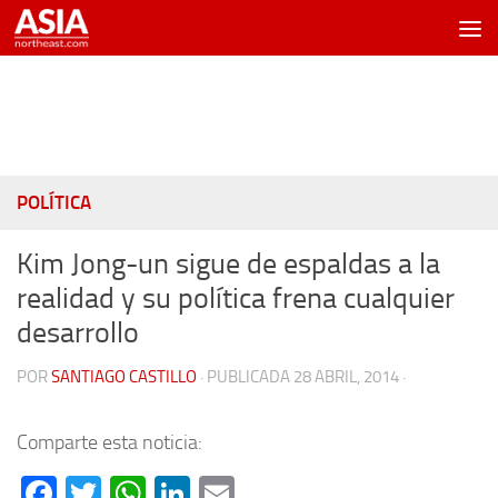
Saltar al contenido
POLÍTICA
Kim Jong-un sigue de espaldas a la
realidad y su política frena cualquier
desarrollo
POR
SANTIAGO CASTILLO
· PUBLICADA
28 ABRIL, 2014
·
Comparte esta noticia:
Facebook
Twitter
WhatsApp
LinkedIn
Email