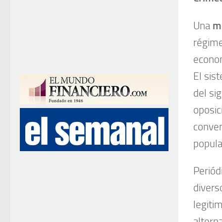
Una
mo
régime
econo
El sis
del si
oposic
conven
popular
Periód
divers
legiti
altern