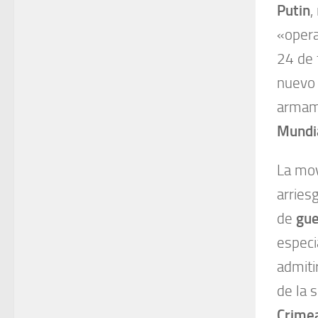
Putin
,
«opera
24 de 
nuevo
armame
Mundi
La mov
arries
de
gue
especi
admiti
de la 
Crime