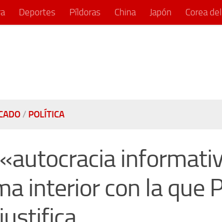
ra
Deportes
Píldoras
China
Japón
Corea del
CADO
/
POLÍTICA
 «autocracia informativ
ma interior con la que 
justifica