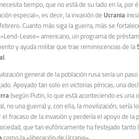
 necesita tiempo, que no está de su lado en la, por 
ción especial», es decir, la invasión de
Ucrania
inici
febrero. Cuanto más siga la guerra, más se fortale
 «Lend-Lease» americano, un programa de présta
nto y ayuda militar que trae reminiscencias de la
al
.
ilización general de la población rusa sería un pas
gado. Apoyado tan solo en victorias pírricas, una decla
rra
(según Putin, lo que está aconteciendo es una 
al, no una guerra) y, con ella, la movilización, sería
r el fracaso de la invasión y perdería el apoyo de la 
sociedad, que tan eufóricamente ha festejado tanto 
a
como la «liberación de Ucrania».