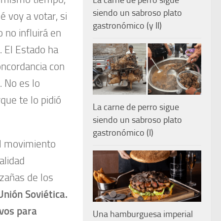
La carne de perro sigue
siendo un sabroso plato
é voy a votar, si
gastronómico (y II)
no influirá en
. El Estado ha
oncordancia con
. No es lo
que te lo pidió
La carne de perro sigue
siendo un sabroso plato
gastronómico (I)
el movimiento
alidad
azañas de los
Unión Soviética.
ivos para
Una hamburguesa imperial