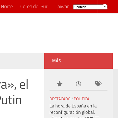
 Norte
Corea del Sur
Taiwán
MÁS
a», el
Putin
DESTACADO
/
POLÍTICA
La hora de España en la
reconfiguración global: