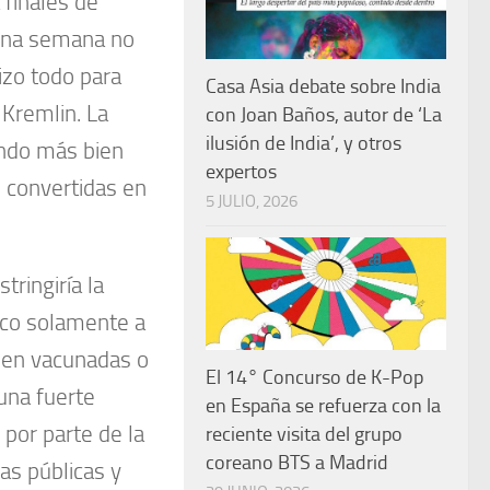
 finales de
«una semana no
izo todo para
Casa Asia debate sobre India
 Kremlin. La
con Joan Baños, autor de ‘La
ilusión de India’, y otros
endo más bien
expertos
 convertidas en
5 JULIO, 2026
stringiría la
ico solamente a
sen vacunadas o
El 14° Concurso de K-Pop
una fuerte
en España se refuerza con la
 por parte de la
reciente visita del grupo
coreano BTS a Madrid
s públicas y