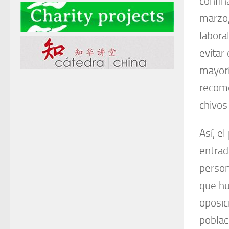
confin
marzo,
labora
evitar
mayorí
recome
chivos
Así, e
entrad
person
que hu
oposic
poblac