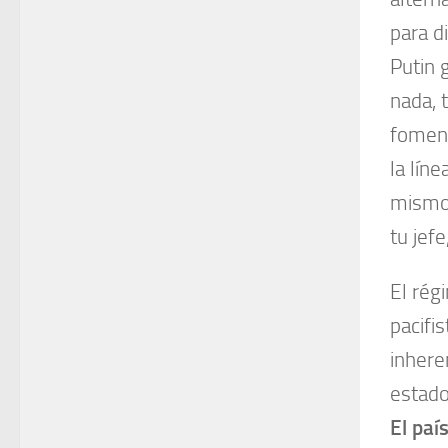
para di
Putin 
nada, 
foment
la líne
mismo 
tu jefe
El rég
pacifi
inhere
estado
El paí