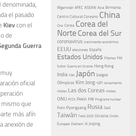
él denominada,
ASEAN
Birmania
Afganistán
APEC
Asia
China
ada el pasado
Centro Cultural Coreano
Corea del
ce
Kiev
con el
Corea
Cine
Norte
Corea del Sur
mo de
coronavirus
crecimiento económico
Segunda Guerra
EEUU
España
elecciones
Estados Unidos
Filipinas
FMI
Hong Kong
Guerra en Ucrania
futbol
Japón
o muy
India
Juegos
Irán
Kim Jong-un
ración oficial
Olímpicos
lanzamiento
Las dos Coreas
misiles
misiles
operación
ONU
Pekín
PIB
PCCh
Programa nuclear
 lo mismo que
Rusia
Pyongyang
Putin
Seúl
parte más afín
Taiwán
Ucrania
Tokio 2020
Unión
la anexión de
Xi Jinping
Europea
Vietnam