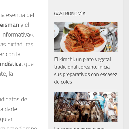
GASTRONOMÍA
pia esencia del
reisman
y el
 informativa».
las dictaduras
ar con la
El kimchi, un plato vegetal
ndística
, que
tradicional coreano, inicia
te, la
sus preparativos con escasez
de coles
ndidatos de
a darle
lquier
al mismo tiempo,