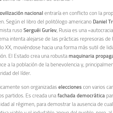
vilización nacional
entraría en conflicto con la pro
n. Según el libro del politólogo americano
Daniel T
mista ruso
Serguéi Guríev
, Rusia es una «autocracia
tema intenta alejarse de las prácticas represoras de 
glo XX, moviéndose hacia una forma más sutil de lidi
ión. El Estado crea una robusta
maquinaria propaga
ce a la población de la benevolencia y, principalmen
idad del líder.
icamente son organizadas
elecciones
con varios ca
os partidos. Es creada una
fachada democrática
par
midad al régimen, para demostrar la ausencia de cua
ativa viable y el indudable apoyo del pueblo, pero, 