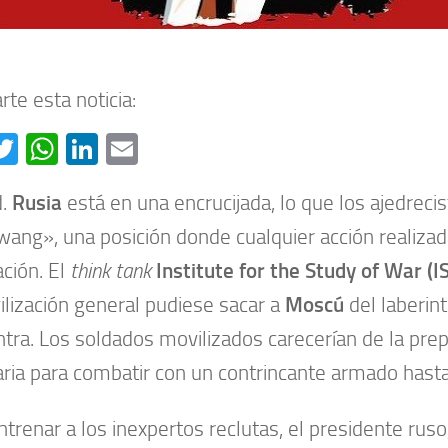
te esta noticia:
acebook
Twitter
WhatsApp
LinkedIn
Email
d.
Rusia
está en una encrucijada, lo que los ajedreci
ang», una posición donde cualquier acción realiza
ación. El
think tank
Institute for the Study of War (
ilización general pudiese sacar a
Moscú
del laberin
tra. Los soldados movilizados carecerían de la pre
ria para combatir con un contrincante armado hasta
ntrenar a los inexpertos reclutas, el presidente ruso