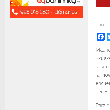
Compar
F
Madri
«zugzw
la situ
la mov
encuen
necesa
Para e