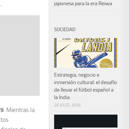
japonesa para la era Reiwa
a
.
SOCIEDAD
Estrategia, negocio e
inmersión cultural: el desafío
de llevar el fútbol español a
la India
26 JULIO, 2026
19
. Mientras la
ctos