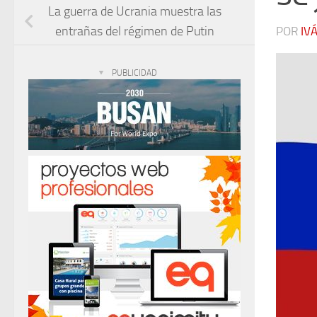
La guerra de Ucrania muestra las
entrañas del régimen de Putin
POR
IV
PUBLICIDAD