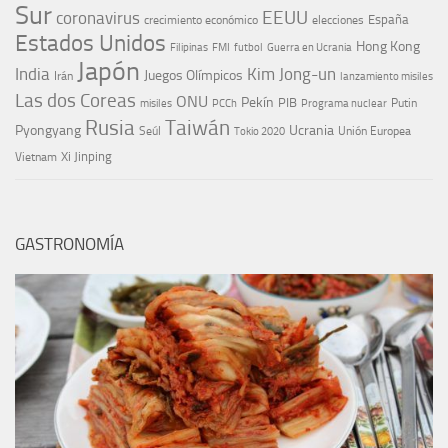
Sur
EEUU
coronavirus
España
crecimiento económico
elecciones
Estados Unidos
Hong Kong
Guerra en Ucrania
Filipinas
FMI
futbol
Japón
India
Kim Jong-un
Juegos Olímpicos
Irán
lanzamiento misiles
Las dos Coreas
ONU
Pekín
PIB
Putin
misiles
PCCh
Programa nuclear
Rusia
Taiwán
Pyongyang
Ucrania
Seúl
Tokio 2020
Unión Europea
Xi Jinping
Vietnam
GASTRONOMÍA