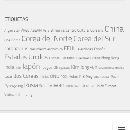
ETIQUETAS
China
ASEAN
Birmania
Centro Cultural Coreano
Afganistán
APEC
Asia
Corea del Norte
Corea del Sur
Corea
Cine
EEUU
coronavirus
España
crecimiento económico
elecciones
Estados Unidos
Hong Kong
Guerra en Ucrania
Filipinas
FMI
futbol
Japón
India
Kim Jong-un
Juegos Olímpicos
Irán
lanzamiento misiles
Las dos Coreas
ONU
Pekín
PIB
Putin
misiles
PCCh
Programa nuclear
Rusia
Taiwán
Pyongyang
Ucrania
Seúl
Tokio 2020
Unión Europea
Xi Jinping
Vietnam