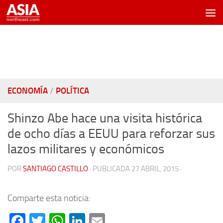
Saltar al contenido
ECONOMÍA
/
POLÍTICA
Shinzo Abe hace una visita histórica
de ocho días a EEUU para reforzar sus
lazos militares y económicos
POR
SANTIAGO CASTILLO
· PUBLICADA
27 ABRIL, 2015
·
Comparte esta noticia:
Facebook
Twitter
WhatsApp
LinkedIn
Email