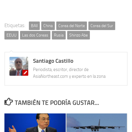
Etiquetas:
BAII
China
Corea del Norte
Corea del Sur
EEUU
Las dos Coreas
Rusia
Shinzo Abe
Santiago Castillo
Periodista, escritor, director de
AsiaNortheast.com y experto en la zona
TAMBIÉN TE PODRÍA GUSTAR...