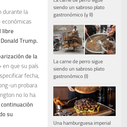
La carne de perro sigue
siendo un sabroso plato
 durante la
gastronómico (y II)
» económicas
 libre
e Donald Trump.
arización de la
La carne de perro sigue
 en que su país
siendo un sabroso plato
pecificar fecha,
gastronómico (I)
ong-un probara
ngton no lo ha
 continuación
do su
Una hamburguesa imperial