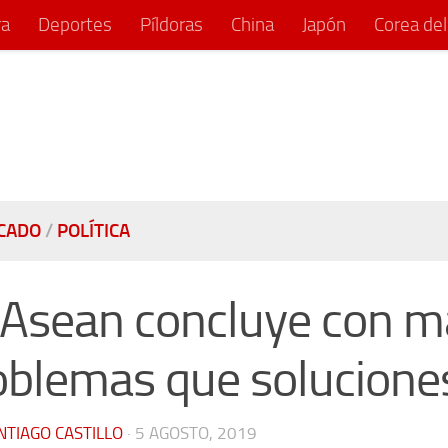
ra
Deportes
Píldoras
China
Japón
Corea del
CADO
/
POLÍTICA
 Asean concluye con m
oblemas que solucione
NTIAGO CASTILLO
·
5 AGOSTO, 2019