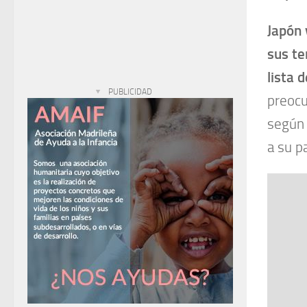
Japón 
sus te
lista 
PUBLICIDAD
preocu
según 
a su pa