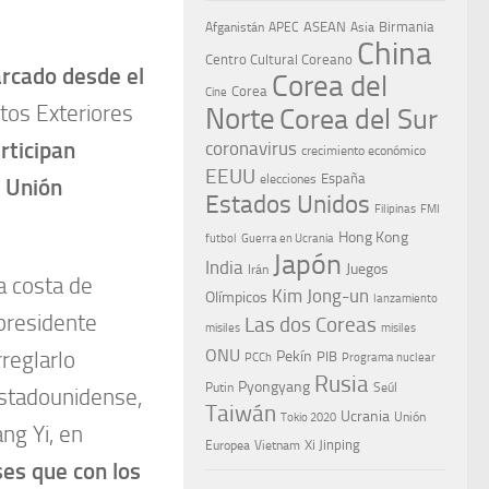
ASEAN
Birmania
Afganistán
APEC
Asia
China
Centro Cultural Coreano
rcado desde el
Corea del
Corea
Cine
tos Exteriores
Norte
Corea del Sur
rticipan
coronavirus
crecimiento económico
EEUU
España
elecciones
a Unión
Estados Unidos
Filipinas
FMI
Hong Kong
Guerra en Ucrania
futbol
Japón
India
Juegos
Irán
a costa de
Kim Jong-un
Olímpicos
lanzamiento
 presidente
Las dos Coreas
misiles
misiles
ONU
reglarlo
Pekín
PIB
PCCh
Programa nuclear
Rusia
Pyongyang
Putin
Seúl
estadounidense,
Taiwán
Ucrania
Tokio 2020
Unión
ng Yi, en
Xi Jinping
Europea
Vietnam
es que con los