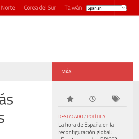
 Norte
Corea del Sur
Taiwán
MÁS
ás
s
DESTACADO
/
POLÍTICA
La hora de España en la
reconfiguración global: