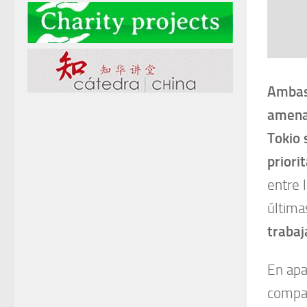
Ambas 
amenaz
Tokio 
priori
entre 
última
trabaj
En apa
compañ