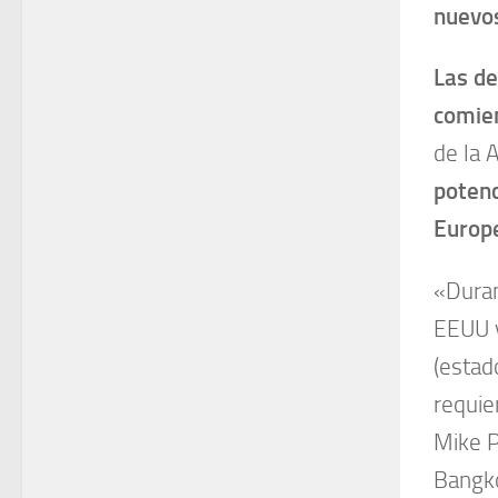
nuevos
Las de
comie
de la 
potenc
Europ
«Duran
EEUU y
(estad
requie
Mike P
Bangko