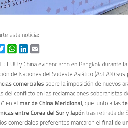
te esta noticia:
acebook
Twitter
WhatsApp
LinkedIn
Email
. EEUU y China evidenciaron en Bangkok durante la
ción de Naciones del Sudeste Asiático (ASEAN) sus
ncias comerciales
sobre la imposición de nuevos ar
 del conflicto en las reclamaciones soberanistas d
co” en el
mar de China Meridional
, que junto a las
te
icas entre Corea del Sur y Japón
tras retirada de 
ios comerciales preferentes marcaron el
final de 