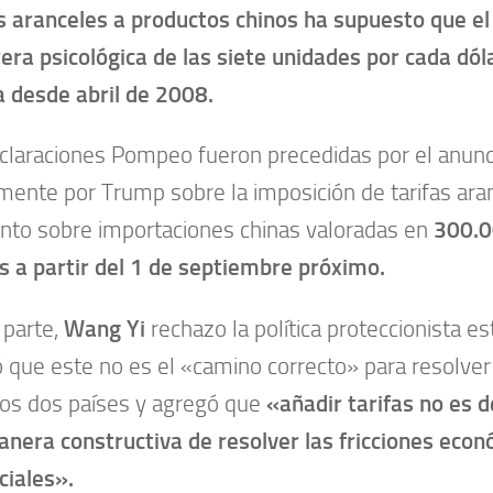
 aranceles a productos chinos ha supuesto que e
rera psicológica de las siete unidades por cada dóla
a desde abril de 2008.
claraciones Pompeo fueron precedidas por el anun
mente por Trump sobre la imposición de tarifas aran
ento sobre importaciones chinas valoradas en
300.0
s a partir del 1 de septiembre próximo.
 parte,
Wang Yi
rechazo la política proteccionista e
 que este no es el «camino correcto» para resolver
los dos países y agregó que
«añadir tarifas no es 
nera constructiva de resolver las fricciones econ
iales».