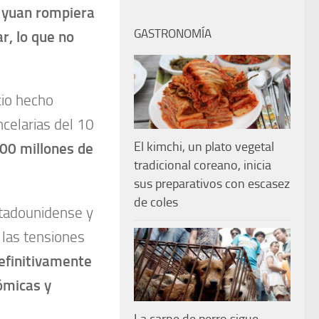
l yuan rompiera
GASTRONOMÍA
r, lo que no
cio hecho
celarias del 10
El kimchi, un plato vegetal
00 millones de
tradicional coreano, inicia
sus preparativos con escasez
de coles
stadounidense y
 las tensiones
definitivamente
ómicas y