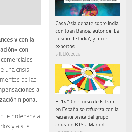
Casa Asia debate sobre India
con Joan Baños, autor de ‘La
ilusión de India’, y otros
nces y con la
expertos
ración» con
5 JULIO, 2026
s comerciales
 una crisis
omentos de las
pensaciones a
zación nipona.
El 14° Concurso de K-Pop
en España se refuerza con la
que ordenaba a
reciente visita del grupo
coreano BTS a Madrid
ados y a sus