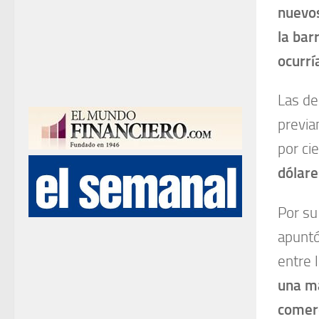
nuevos
la bar
ocurrí
Las de
previa
por ci
dólare
Por su
apuntó
entre 
una ma
comerc