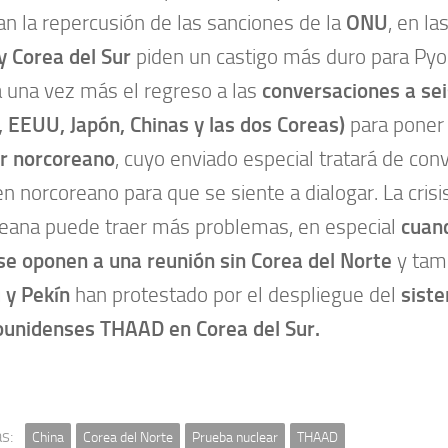
an la repercusión de las sanciones de la
ONU
, en l
y Corea del Sur
piden un castigo más duro para Py
ta una vez más el regreso a las
conversaciones a se
, EEUU, Japón, Chinas y las dos Coreas)
para poner 
r norcoreano
, cuyo enviado especial tratará de con
n norcoreano para que se siente a dialogar. La crisi
eana puede traer más problemas, en especial
cuan
se oponen a una reunión sin Corea del Norte
y tam
 y Pekín
han protestado por el despliegue del
siste
ounidenses THAAD en Corea del Sur.
s:
China
Corea del Norte
Prueba nuclear
THAAD