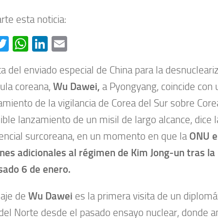
te esta noticia:
acebook
Twitter
WhatsApp
LinkedIn
Email
ita del enviado especial de China para la desnucleari
ula coreana,
Wu Dawei,
a Pyongyang, coincide con 
amiento de la vigilancia de Corea del Sur sobre Core
ible lanzamiento de un misil de largo alcance, dice l
encial surcoreana, en un momento en que la
ONU e
nes adicionales al régimen de Kim Jong-un tras la
sado 6 de enero.
iaje de
Wu Dawei
es la primera visita de un diplomá
del Norte desde el pasado ensayo nuclear, donde 