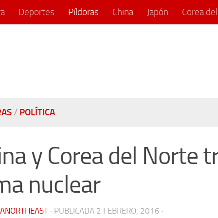
ra
Deportes
Píldoras
China
Japón
Corea del
RAS
/
POLÍTICA
ina y Corea del Norte t
ma nuclear
IANORTHEAST
· PUBLICADA
2 FEBRERO, 2016
·