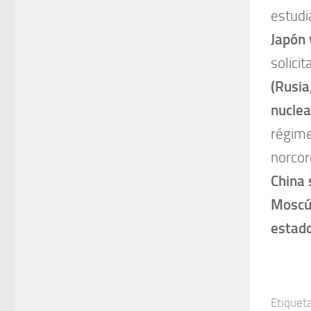
estudi
Japón 
solici
(Rusia
nuclea
régime
norcor
China 
Moscú
estad
Etiqueta