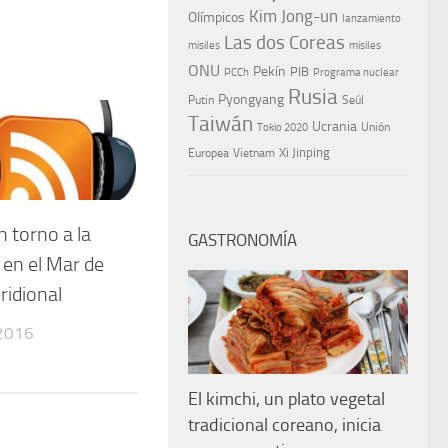
Kim Jong-un
Olímpicos
lanzamiento
Las dos Coreas
misiles
misiles
ONU
Pekín
PIB
PCCh
Programa nuclear
Rusia
Pyongyang
Putin
Seúl
Taiwán
Ucrania
Tokio 2020
Unión
Xi Jinping
Europea
Vietnam
 torno a la
GASTRONOMÍA
 en el Mar de
ridional
 2016
El kimchi, un plato vegetal
tradicional coreano, inicia