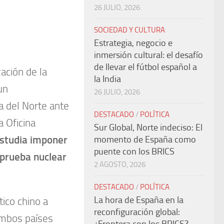
26 JULIO, 2026
SOCIEDAD Y CULTURA
Estrategia, negocio e
inmersión cultural: el desafío
de llevar el fútbol español a
zación de la
la India
un
26 JULIO, 2026
a del Norte ante
DESTACADO
/
POLÍTICA
a Oficina
Sur Global, Norte indeciso: El
studia imponer
momento de España como
puente con los BRICS
 prueba nuclear
2 AGOSTO, 2026
DESTACADO
/
POLÍTICA
La hora de España en la
tico chino a
reconfiguración global:
ambos países