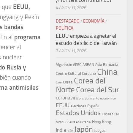
¿Frontera con los BRICS?
as que
EEUU,
4 AGOSTO, 2026
ongyang y Pekín
DESTACADO
/
ECONOMÍA
/
is bandas
POLÍTICA
EEUU empieza a agrietar el
fin al
programa
escudo de silicio de Taiwán
vencer al
7 AGOSTO, 2026
s nuclear
ASEAN
Birmania
Afganistán
APEC
Asia
do Rusia y
China
Centro Cultural Coreano
bién cuando
Corea del
Corea
Cine
ma antimisiles
Norte
Corea del Sur
coronavirus
crecimiento económico
EEUU
España
elecciones
Estados Unidos
Filipinas
FMI
Hong Kong
Guerra en Ucrania
futbol
Japón
India
Juegos
Irán