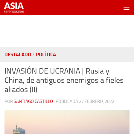
Saltar al contenido
DESTACADO
/
POLÍTICA
INVASIÓN DE UCRANIA | Rusia y
China, de antiguos enemigos a fieles
aliados (II)
POR
SANTIAGO CASTILLO
· PUBLICADA
27 FEBRERO, 2022
·