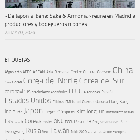
«De Japón a Iberia: Sake & Armonía» reúne en Madrid a
productores y bodegueros nipones
23 MAYO, 2026
ETIQUETAS
China
ASEAN
Birmania
Centro Cultural Coreano
Afganistán
APEC
Asia
Corea del Norte
Corea del Sur
Corea
Cine
EEUU
coronavirus
España
crecimiento económico
elecciones
Estados Unidos
Hong Kong
Guerra en Ucrania
Filipinas
FMI
futbol
Japón
India
Kim Jong-un
Juegos Olímpicos
Irán
lanzamiento misiles
Las dos Coreas
ONU
Pekín
PIB
Putin
misiles
PCCh
Programa nuclear
Rusia
Taiwán
Pyongyang
Ucrania
Seúl
Tokio 2020
Unión Europea