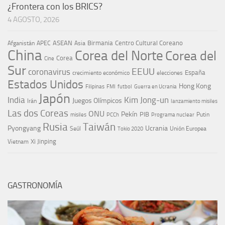
¿Frontera con los BRICS?
4 AGOSTO, 2026
ASEAN
Birmania
Centro Cultural Coreano
Afganistán
APEC
Asia
China
Corea del Norte
Corea del
Corea
Cine
Sur
EEUU
coronavirus
España
crecimiento económico
elecciones
Estados Unidos
Hong Kong
Guerra en Ucrania
Filipinas
FMI
futbol
Japón
India
Kim Jong-un
Juegos Olímpicos
Irán
lanzamiento misiles
Las dos Coreas
ONU
Pekín
PIB
Putin
misiles
PCCh
Programa nuclear
Rusia
Taiwán
Pyongyang
Ucrania
Seúl
Tokio 2020
Unión Europea
Xi Jinping
Vietnam
GASTRONOMÍA