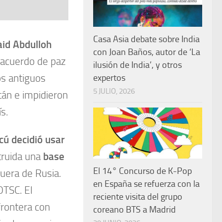
Casa Asia debate sobre India
aid Abdulloh
con Joan Baños, autor de ‘La
 acuerdo de paz
ilusión de India’, y otros
os antiguos
expertos
5 JULIO, 2026
tán e impidieron
s.
ú decidió usar
truida una
base
El 14° Concurso de K-Pop
fuera de Rusia.
en España se refuerza con la
OTSC. El
reciente visita del grupo
frontera con
coreano BTS a Madrid