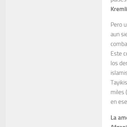
Kreml
Pero u
aun s
combat
Este c
los de
islami
Tayiki
miles 
en ese 
La ame