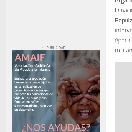
Afgani
la nac
Popula
interv
época 
PUBLICIDAD
milita