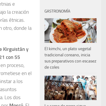
tnias e
GASTRONOMÍA
ajo la creación
ías étnicas.
n otro, donde la
El kimchi, un plato vegetal
e Kirguistán y
tradicional coreano, inicia
21 con 55
sus preparativos con escasez
á en proceso,
de coles
rometiese en el
instar a los
s asuntos
a. Los dos
o por
Moscú
. El