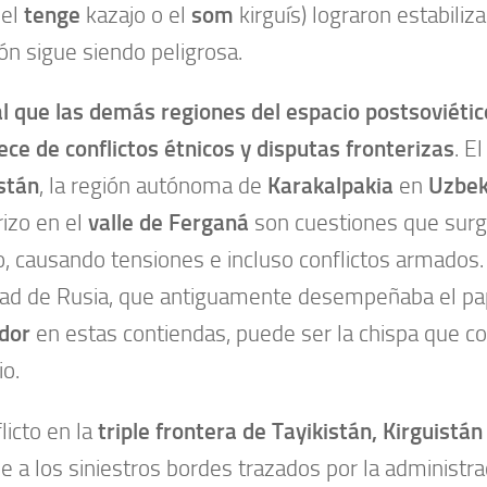
 el
tenge
kazajo o el
som
kirguís) lograron estabiliza
ión sigue siendo peligrosa.
al que las demás regiones del espacio postsoviétic
ece de conflictos étnicos y disputas fronterizas
. E
stán
, la región autónoma de
Karakalpakia
en
Uzbek
rizo en el
valle de Ferganá
son cuestiones que surg
, causando tensiones e incluso conflictos armados. 
dad de Rusia, que antiguamente desempeñaba el pa
dor
en estas contiendas, puede ser la chispa que c
io.
licto en la
triple frontera de Tayikistán, Kirguistá
e a los siniestros bordes trazados por la administrac