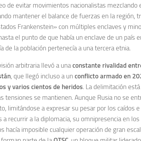
eo de evitar movimientos nacionalistas mezclando e
ando mantener el balance de fuerzas en la región, tr
tados Frankenstein» con múltiples enclaves y minor
hasta el punto de que había un enclave de un país e
a de la población pertenecía a una tercera etnia.
isión arbitraria llevó a una
constante rivalidad entr
stán
, que llegó incluso a un
conflicto armado en 20
s y varios cientos de heridos
. La delimitación est
as tensiones se mantienen. Aunque Rusia no se ent
cto, limitándose a expresar su pesar por los caídos e 
 a recurrir a la diplomacia, su omnipresencia en lo
os hacía imposible cualquier operación de gran escal
 forman parte de la
OTSC
, un bloque militar liderad