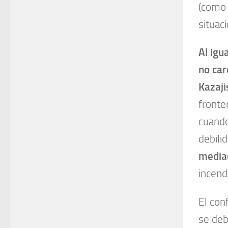
(como
situac
Al igu
no car
Kazaji
fronte
cuando
debili
media
incend
El conf
se deb