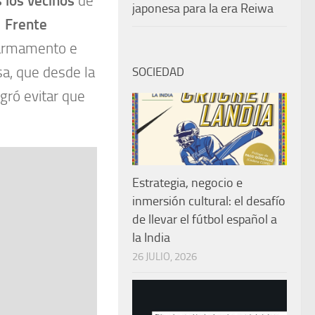
 los vecinos
de
japonesa para la era Reiwa
l
Frente
n armamento e
sa, que desde la
SOCIEDAD
ogró evitar que
Estrategia, negocio e
inmersión cultural: el desafío
de llevar el fútbol español a
la India
26 JULIO, 2026