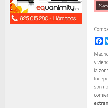
Mapa d
Compar
F
Madrid
vivien
la zon
Indepe
son no
comie
extran