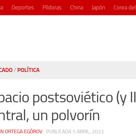
ra
Deportes
Píldoras
China
Japón
Corea del
CADO
/
POLÍTICA
acio postsoviético (y II
ntral, un polvorín
ÁN ORTEGA EGÓROV
· PUBLICADA
5 ABRIL, 2022
·