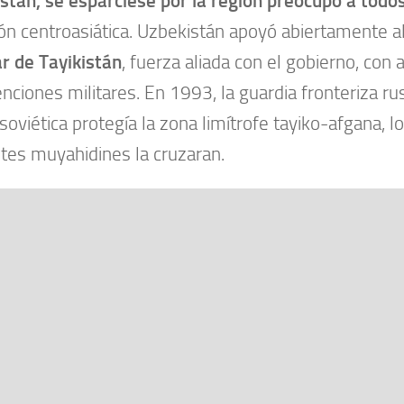
stán, se esparciese por la región preocupó a todos
ión centroasiática. Uzbekistán apoyó abiertamente a
r de Tayikistán
, fuerza aliada con el gobierno, co
enciones militares. En 1993, la guardia fronteriza ru
soviética protegía la zona limítrofe tayiko-afgana, l
ntes muyahidines la cruzaran.