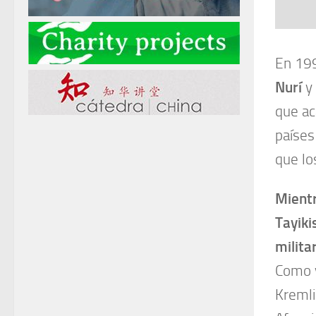
En 199
Nurí
y 
que ac
países
que lo
Mientr
Tayiki
milita
Como y
Kremli