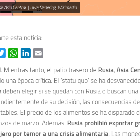
e Asia Central. | Uwe Dedering, Wikimedia
te esta noticia:
acebook
Twitter
WhatsApp
LinkedIn
Email
. Mientras tanto, el patio trasero de
Rusia
,
Asia Cen
do una época crítica. El ‘statu quo’ se ha desvanecid
a deben elegir si se quedan con Rusia o buscan una a
ndientemente de su decisión, las consecuencias de 
tables. El precio de los alimentos se ha disparado 
nzos de marzo. Además,
Rusia prohibió exportar g
jero por temor a una crisis alimentaria
. Las moned