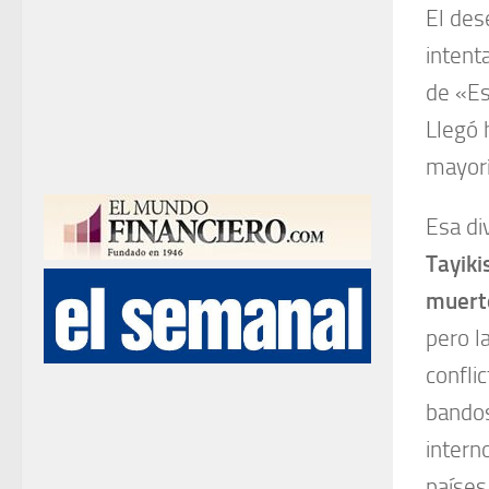
El des
intent
de «Es
Llegó 
mayorí
Esa div
Tayiki
muerto
pero l
confli
bandos
intern
países