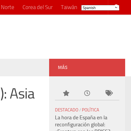
 Norte
Corea del Sur
Taiwán
MÁS
): Asia
DESTACADO
/
POLÍTICA
La hora de España en la
reconfiguración global: