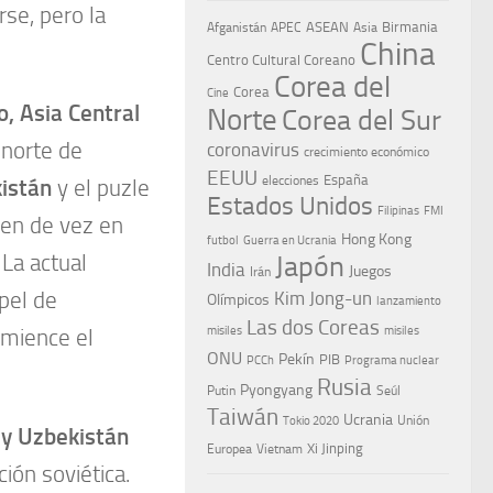
rse, pero la
ASEAN
Birmania
Afganistán
APEC
Asia
China
Centro Cultural Coreano
Corea del
Corea
Cine
o, Asia Central
Norte
Corea del Sur
l norte de
coronavirus
crecimiento económico
EEUU
España
elecciones
istán
y el puzle
Estados Unidos
Filipinas
FMI
en de vez en
Hong Kong
Guerra en Ucrania
futbol
La actual
Japón
India
Juegos
Irán
pel de
Kim Jong-un
Olímpicos
lanzamiento
Las dos Coreas
misiles
misiles
omience el
ONU
Pekín
PIB
PCCh
Programa nuclear
Rusia
Pyongyang
Putin
Seúl
Taiwán
Ucrania
Tokio 2020
Unión
n y Uzbekistán
Xi Jinping
Europea
Vietnam
ión soviética.