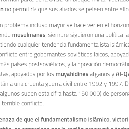
in
no permitiría que sus aliados se peleen entre ello
n problema incluso mayor se hace ver en el horizont
iendo
musulmanes
, siempre siguieron una política la
iendo cualquier tendencia fundamentalista islámica
onflicto entre gobernantes soviéticos laicos, apoyad
más países postsoviéticos, y la oposición democrátic
stas, apoyados por los
muyahidines
afganos y
Al-Q
stán a una cruenta guerra civil entre 1992 y 1997. 
(algunos suben esta cifra hasta 150.000) de person
terrible conflicto.
naza de que el fundamentalismo islámico, victori