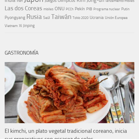
India
Kim Jong-un
Juegos Olímpicos
Irán
lanzamiento misiles
Las dos Coreas
ONU
Pekín
PIB
Putin
misiles
PCCh
Programa nuclear
Rusia
Taiwán
Pyongyang
Ucrania
Seúl
Tokio 2020
Unión Europea
Xi Jinping
Vietnam
GASTRONOMÍA
El kimchi, un plato vegetal tradicional coreano, inicia
sus preparativos con escasez de coles