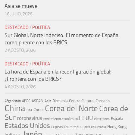
Asia se mueve
16 JULIO, 2026
DESTACADO
/
POLÍTICA
Sur Global, Norte indeciso: El momento de España
como puente con los BRICS
2 AGOSTO, 2026
DESTACADO
/
POLÍTICA
La hora de España en la reconfiguración global:
¿Frontera con los BRICS?
4 AGOSTO, 2026
ASEAN
Birmania
Centro Cultural Coreano
Afganistán
APEC
Asia
China
Corea del Norte
Corea del
Corea
Cine
Sur
EEUU
coronavirus
España
crecimiento económico
elecciones
Estados Unidos
Hong Kong
Guerra en Ucrania
Filipinas
FMI
futbol
Japón