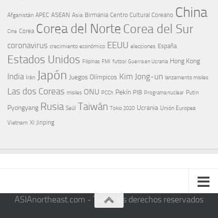
China
ASEAN
Birmania
Centro Cultural Coreano
Afganistán
APEC
Asia
Corea del Norte
Corea del Sur
Corea
Cine
EEUU
coronavirus
España
crecimiento económico
elecciones
Estados Unidos
Hong Kong
Guerra en Ucrania
Filipinas
FMI
futbol
Japón
India
Kim Jong-un
Juegos Olímpicos
Irán
lanzamiento misiles
Las dos Coreas
ONU
Pekín
PIB
Putin
misiles
PCCh
Programa nuclear
Rusia
Taiwán
Pyongyang
Ucrania
Seúl
Tokio 2020
Unión Europea
Xi Jinping
Vietnam
ASIAnortheast.com - Todos los derechos reservados