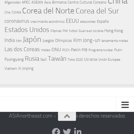
China
ASEAN
Birmania
Centro Cultural Coreano
Afganistán
APEC
Asia
Corea del Norte
Corea del Sur
Corea
Cine
EEUU
coronavirus
España
crecimiento económico
elecciones
Estados Unidos
Hong Kong
Guerra en Ucrania
Filipinas
FMI
futbol
Japón
India
Kim Jong-un
Juegos Olímpicos
Irán
lanzamiento misiles
Las dos Coreas
ONU
Pekín
PIB
Putin
misiles
PCCh
Programa nuclear
Rusia
Taiwán
Pyongyang
Ucrania
Seúl
Tokio 2020
Unión Europea
Xi Jinping
Vietnam
ASIAnortheast.com - Todos los derechos reservados