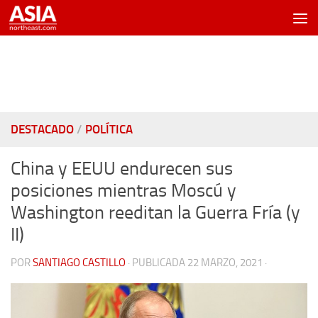
Saltar al contenido
DESTACADO
/
POLÍTICA
China y EEUU endurecen sus
posiciones mientras Moscú y
Washington reeditan la Guerra Fría (y
II)
POR
SANTIAGO CASTILLO
· PUBLICADA
22 MARZO, 2021
·