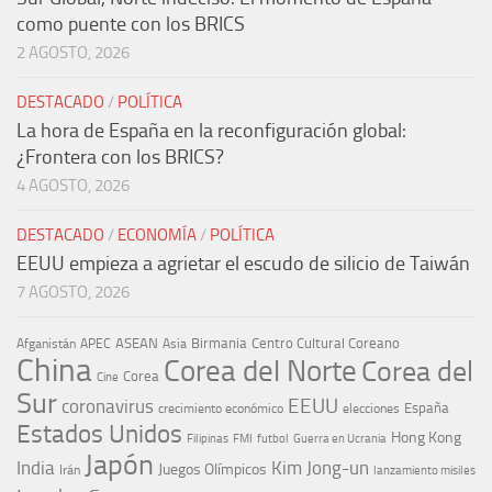
como puente con los BRICS
2 AGOSTO, 2026
DESTACADO
/
POLÍTICA
La hora de España en la reconfiguración global:
¿Frontera con los BRICS?
4 AGOSTO, 2026
DESTACADO
/
ECONOMÍA
/
POLÍTICA
EEUU empieza a agrietar el escudo de silicio de Taiwán
7 AGOSTO, 2026
ASEAN
Birmania
Centro Cultural Coreano
Afganistán
APEC
Asia
China
Corea del Norte
Corea del
Corea
Cine
Sur
EEUU
coronavirus
España
crecimiento económico
elecciones
Estados Unidos
Hong Kong
Guerra en Ucrania
Filipinas
FMI
futbol
Japón
India
Kim Jong-un
Juegos Olímpicos
Irán
lanzamiento misiles