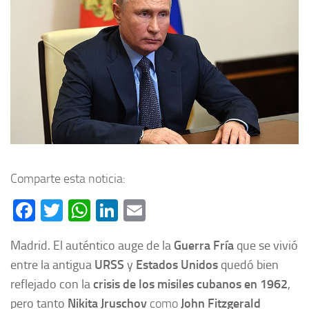
Comparte esta noticia:
Facebook
Twitter
WhatsApp
LinkedIn
Email
Madrid. El auténtico auge de la
Guerra Fría
que se vivió
entre la antigua
URSS
y
Estados Unidos
quedó bien
reflejado con la
crisis de los
misiles cubanos en 1962
,
pero tanto
Nikita Jruschov
como
John Fitzgerald