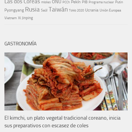
Las dos Coreas
ONU
Pekín
PIB
Putin
misiles
PCCh
Programa nuclear
Rusia
Taiwán
Pyongyang
Ucrania
Seúl
Tokio 2020
Unión Europea
Xi Jinping
Vietnam
GASTRONOMÍA
El kimchi, un plato vegetal tradicional coreano, inicia
sus preparativos con escasez de coles