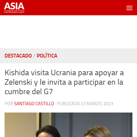
Saltar al contenido
DESTACADO
/
POLÍTICA
Kishida visita Ucrania para apoyar a
Zelenski y le invita a participar en la
cumbre del G7
POR
SANTIAGO CASTILLO
· PUBLICADA
23 MARZO, 2023
·