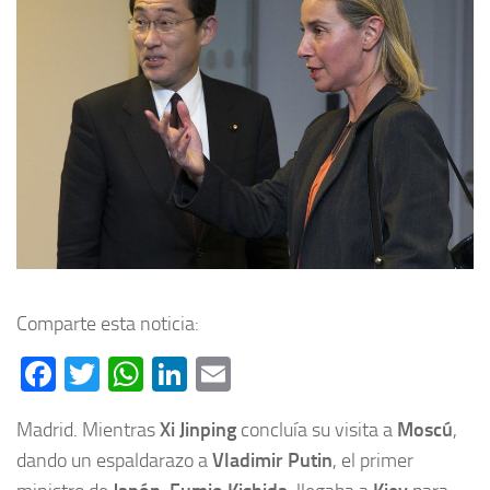
Comparte esta noticia:
Facebook
Twitter
WhatsApp
LinkedIn
Email
Madrid. Mientras
Xi Jinping
concluía su visita a
Moscú
,
dando un espaldarazo a
Vladimir Putin
, el primer