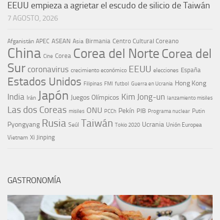
EEUU empieza a agrietar el escudo de silicio de Taiwán
7 AGOSTO, 2026
ASEAN
Birmania
Centro Cultural Coreano
Afganistán
APEC
Asia
China
Corea del Norte
Corea del
Corea
Cine
Sur
EEUU
coronavirus
España
crecimiento económico
elecciones
Estados Unidos
Hong Kong
Guerra en Ucrania
Filipinas
FMI
futbol
Japón
India
Kim Jong-un
Juegos Olímpicos
Irán
lanzamiento misiles
Las dos Coreas
ONU
Pekín
PIB
Putin
misiles
PCCh
Programa nuclear
Rusia
Taiwán
Pyongyang
Ucrania
Seúl
Tokio 2020
Unión Europea
Xi Jinping
Vietnam
GASTRONOMÍA