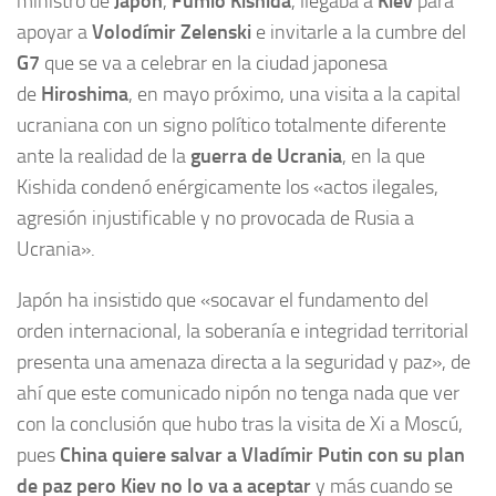
ministro de
Japón
,
Fumio Kishida
, llegaba a
Kiev
para
apoyar a
Volodímir Zelenski
e invitarle a la cumbre del
G7
que se va a celebrar en la ciudad japonesa
de
Hiroshima
, en mayo próximo, una visita a la capital
ucraniana con un signo político totalmente diferente
ante la realidad de la
guerra de Ucrania
, en la que
Kishida condenó enérgicamente los «actos ilegales,
agresión injustificable y no provocada de Rusia a
Ucrania».
Japón ha insistido que «socavar el fundamento del
orden internacional, la soberanía e integridad territorial
presenta una amenaza directa a la seguridad y paz», de
ahí que este comunicado nipón no tenga nada que ver
con la conclusión que hubo tras la visita de Xi a Moscú,
pues
China quiere salvar a Vladímir Putin con su plan
de paz pero Kiev no lo va a aceptar
y más cuando se