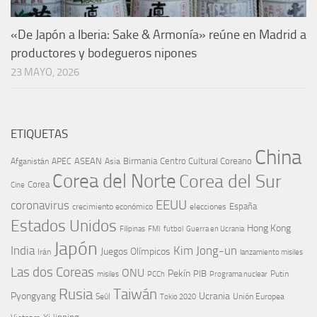
«De Japón a Iberia: Sake & Armonía» reúne en Madrid a
productores y bodegueros nipones
23 MAYO, 2026
ETIQUETAS
China
ASEAN
Birmania
Centro Cultural Coreano
Afganistán
APEC
Asia
Corea del Norte
Corea del Sur
Corea
Cine
EEUU
coronavirus
España
crecimiento económico
elecciones
Estados Unidos
Hong Kong
Guerra en Ucrania
Filipinas
FMI
futbol
Japón
India
Kim Jong-un
Juegos Olímpicos
Irán
lanzamiento misiles
Las dos Coreas
ONU
Pekín
PIB
Putin
misiles
PCCh
Programa nuclear
Rusia
Taiwán
Pyongyang
Ucrania
Seúl
Tokio 2020
Unión Europea