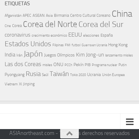
ETIQUETAS
China
ASEAN
Birmania
Centro Cultural Coreano
Afganistán
APEC
Asia
Corea del Norte
Corea del Sur
Corea
Cine
EEUU
coronavirus
España
crecimiento económico
elecciones
Estados Unidos
Hong Kong
Guerra en Ucrania
Filipinas
FMI
futbol
Japón
India
Kim Jong-un
Juegos Olímpicos
Irán
lanzamiento misiles
Las dos Coreas
ONU
Pekín
PIB
Putin
misiles
PCCh
Programa nuclear
Rusia
Taiwán
Pyongyang
Ucrania
Seúl
Tokio 2020
Unión Europea
Xi Jinping
Vietnam
ASIAnortheast.com - Todos los derechos reservados