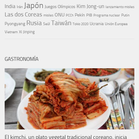
Japón
India
Kim Jong-un
Juegos Olímpicos
Irán
lanzamiento misiles
Las dos Coreas
ONU
Pekín
PIB
Putin
misiles
PCCh
Programa nuclear
Rusia
Taiwán
Pyongyang
Ucrania
Seúl
Tokio 2020
Unión Europea
Xi Jinping
Vietnam
GASTRONOMÍA
El kimchi, un plato vegetal tradicional coreano, inicia