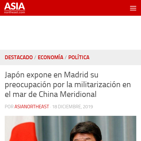
Saltar al contenido
DESTACADO
/
ECONOMÍA
/
POLÍTICA
Japón expone en Madrid su
preocupación por la militarización en
el mar de China Meridional
POR
ASIANORTHEAST
·
18 DICIEMBRE, 2019