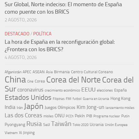
Sur Global, Norte indeciso: El momento de España
como puente con los BRICS
2 AGOSTO, 2026
DESTACADO
/
POLÍTICA
La hora de España en la reconfiguración global:
¿Frontera con los BRICS?
4 AGOSTO, 2026
ASEAN
Birmania
Centro Cultural Coreano
Afganistán
APEC
Asia
China
Corea del Norte
Corea del
Corea
Cine
Sur
EEUU
coronavirus
España
crecimiento económico
elecciones
Estados Unidos
Hong Kong
Guerra en Ucrania
Filipinas
FMI
futbol
Japón
India
Kim Jong-un
Juegos Olímpicos
Irán
lanzamiento misiles
Las dos Coreas
ONU
Pekín
PIB
Putin
misiles
PCCh
Programa nuclear
Rusia
Taiwán
Pyongyang
Ucrania
Seúl
Tokio 2020
Unión Europea
Xi Jinping
Vietnam