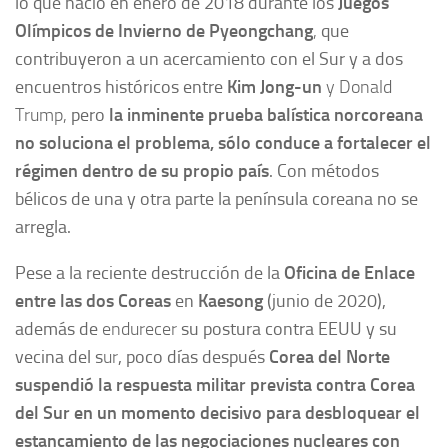
lo que nació en enero de 2018 durante los
Juegos
Olímpicos de Invierno de Pyeongchang
,
que
contribuyeron a un acercamiento con el Sur y a dos
encuentros históricos entre
Kim Jong-un
y Donald
Trump,
pero
la
inminente prueba balística norcoreana
no soluciona el problema, sólo conduce a fortalecer el
régimen
dentro de su propio país
. Con métodos
bélicos de una y otra parte la península coreana no se
arregla.
Pese a la reciente destrucción de la
Oficina de Enlace
entre las dos Coreas
en
Kaesong
(junio de 2020),
además de
endurecer
su postura contra EEUU y su
vecina del s
ur
, poco días después
Corea del Norte
suspendió la respuesta militar prevista contra Corea
del Sur en un momento decisivo para desbloquear el
estancamiento de las negociaciones nucleares con