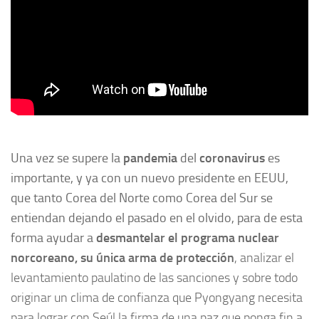
Una vez se supere la
pandemia
del
coronavirus
es
importante, y ya con un nuevo presidente en EEUU,
que tanto Corea del Norte como Corea del Sur se
entiendan dejando el pasado en el olvido, para de esta
forma ayudar a
desmantelar
el programa nuclear
norcoreano, su única arma de protección
, analizar el
levantamiento paulatino de las sanciones y sobre todo
originar un clima de confianza que Pyongyang necesita
para lograr con Seúl la firma de una paz que ponga fin a