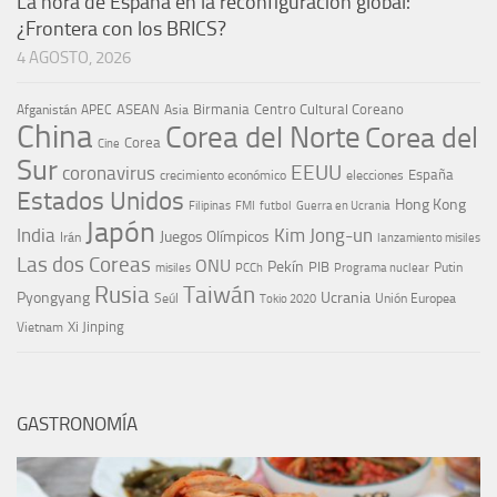
La hora de España en la reconfiguración global:
¿Frontera con los BRICS?
4 AGOSTO, 2026
ASEAN
Birmania
Centro Cultural Coreano
Afganistán
APEC
Asia
China
Corea del Norte
Corea del
Corea
Cine
Sur
EEUU
coronavirus
España
crecimiento económico
elecciones
Estados Unidos
Hong Kong
Guerra en Ucrania
Filipinas
FMI
futbol
Japón
India
Kim Jong-un
Juegos Olímpicos
Irán
lanzamiento misiles
Las dos Coreas
ONU
Pekín
PIB
Putin
misiles
PCCh
Programa nuclear
Rusia
Taiwán
Pyongyang
Ucrania
Seúl
Tokio 2020
Unión Europea
Xi Jinping
Vietnam
GASTRONOMÍA