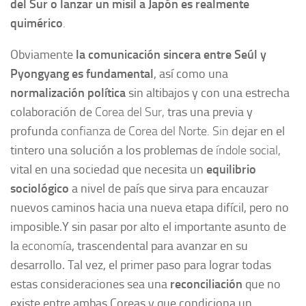
del Sur o lanzar un misil a Japón es realmente
quimérico
.
Obviamente
la
comunicación sincera entre Seúl y
Pyongyang
es fundamental
, así como una
normalización política
sin altibajos y con una estrecha
colaboración de
Corea del Sur,
tras una previa y
profunda
confianza de Corea del Norte. Sin
dejar en el
tintero una solución a los problemas de
índole social,
vital en una sociedad que necesita un
equilibrio
sociológico
a nivel de país que sirva para encauzar
nuevos caminos
hacia una nueva etapa difícil, pero no
imposible.Y
sin pasar por alto
el importante asunto de
la
economía
, trascendental para avanzar en su
desarrollo. Tal vez, el primer paso para lograr todas
estas consideraciones sea una
r
econciliación
que no
existe entre ambas Coreas y que condiciona un