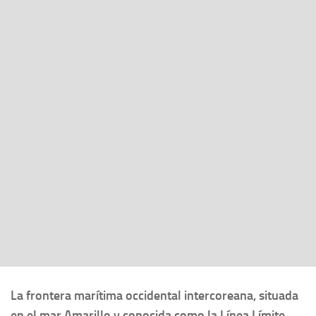
La frontera marítima occidental intercoreana, situada
en el mar Amarillo y conocida como la Línea Límite