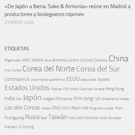
«De Japón a Iberia: Sake & Armonía» reúne en Madrid a
productores y bodegueros nipones
23 MAYO, 2026
ETIQUETAS
China
ASEAN
Birmania
Centro Cultural Coreano
Afganistán
APEC
Asia
Corea del Norte
Corea del Sur
Corea
Cine
EEUU
coronavirus
España
crecimiento económico
elecciones
Estados Unidos
Hong Kong
Guerra en Ucrania
Filipinas
FMI
futbol
Japón
India
Kim Jong-un
Juegos Olímpicos
Irán
lanzamiento misiles
Las dos Coreas
ONU
Pekín
PIB
Putin
misiles
PCCh
Programa nuclear
Rusia
Taiwán
Pyongyang
Ucrania
Seúl
Tokio 2020
Unión Europea
Xi Jinping
Vietnam