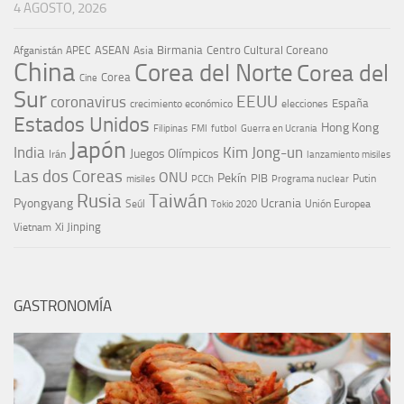
4 AGOSTO, 2026
ASEAN
Birmania
Centro Cultural Coreano
Afganistán
APEC
Asia
China
Corea del Norte
Corea del
Corea
Cine
Sur
EEUU
coronavirus
España
crecimiento económico
elecciones
Estados Unidos
Hong Kong
Guerra en Ucrania
Filipinas
FMI
futbol
Japón
India
Kim Jong-un
Juegos Olímpicos
Irán
lanzamiento misiles
Las dos Coreas
ONU
Pekín
PIB
Putin
misiles
PCCh
Programa nuclear
Rusia
Taiwán
Pyongyang
Ucrania
Seúl
Tokio 2020
Unión Europea
Xi Jinping
Vietnam
GASTRONOMÍA