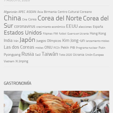
7 AGOSTO, 2026
ASEAN
Birmania
Centro Cultural Coreano
Afganistán
APEC
Asia
China
Corea del Norte
Corea del
Corea
Cine
Sur
EEUU
coronavirus
España
crecimiento económico
elecciones
Estados Unidos
Hong Kong
Guerra en Ucrania
Filipinas
FMI
futbol
Japón
India
Kim Jong-un
Juegos Olímpicos
Irán
lanzamiento misiles
Las dos Coreas
ONU
Pekín
PIB
Putin
misiles
PCCh
Programa nuclear
Rusia
Taiwán
Pyongyang
Ucrania
Seúl
Tokio 2020
Unión Europea
Xi Jinping
Vietnam
GASTRONOMÍA