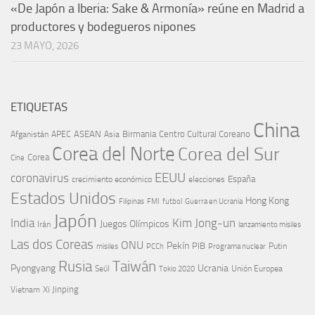
«De Japón a Iberia: Sake & Armonía» reúne en Madrid a
productores y bodegueros nipones
23 MAYO, 2026
ETIQUETAS
China
ASEAN
Birmania
Centro Cultural Coreano
Afganistán
APEC
Asia
Corea del Norte
Corea del Sur
Corea
Cine
EEUU
coronavirus
España
crecimiento económico
elecciones
Estados Unidos
Hong Kong
Guerra en Ucrania
Filipinas
FMI
futbol
Japón
India
Kim Jong-un
Juegos Olímpicos
Irán
lanzamiento misiles
Las dos Coreas
ONU
Pekín
PIB
Putin
misiles
PCCh
Programa nuclear
Rusia
Taiwán
Pyongyang
Ucrania
Seúl
Tokio 2020
Unión Europea
Xi Jinping
Vietnam