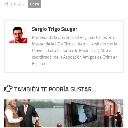
Etiquetas:
China
Sergio Trigo Saugar
Profesor de la Universidad Rey Juan Carlos en el
Master de la UE y China (Interuniversitario con la
Universidad a Distancia de Madrid-UDIMA) y
coordinador de la Asociación Amigos de China en
España.
TAMBIÉN TE PODRÍA GUSTAR...