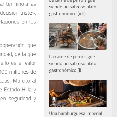
La carne de perro sigue
dar término a las
siendo un sabroso plato
ecisión triste»,
gastronómico (y II)
laciones en los
cooperación que
idad, de la que
La carne de perro sigue
ello es el valor
siendo un sabroso plato
gastronómico (I)
000 millones de
adas. Ma citó al
e Estado Hillary
 en seguridad y
Una hamburguesa imperial