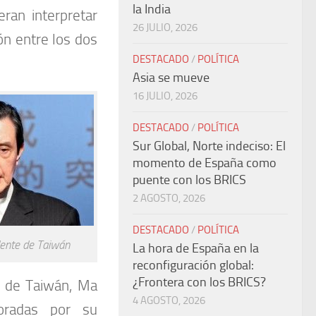
la India
ran interpretar
26 JULIO, 2026
ón entre los dos
DESTACADO
/
POLÍTICA
Asia se mueve
16 JULIO, 2026
DESTACADO
/
POLÍTICA
Sur Global, Norte indeciso: El
momento de España como
puente con los BRICS
2 AGOSTO, 2026
DESTACADO
/
POLÍTICA
dente de Taiwán
La hora de España en la
reconfiguración global:
¿Frontera con los BRICS?
o de Taiwán, Ma
4 AGOSTO, 2026
boradas por su