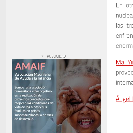
En ot
nuclea
las t
enfren
enorme
PUBLICIDAD
Ma Yi
provee
intern
Ángel 