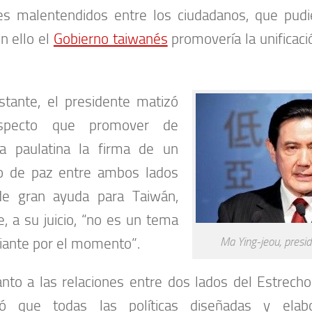
es malentendidos entre los ciudadanos, que pudie
n ello el
Gobierno taiwanés
promovería la unificaci
tante, el presidente matizó
especto que promover de
a paulatina la firma de un
do de paz entre ambos lados
de gran ayuda para Taiwán,
, a su juicio, “no es un tema
ante por el momento”.
Ma Ying-jeou, presi
nto a las relaciones entre dos lados del Estrech
dó que todas las políticas diseñadas y ela