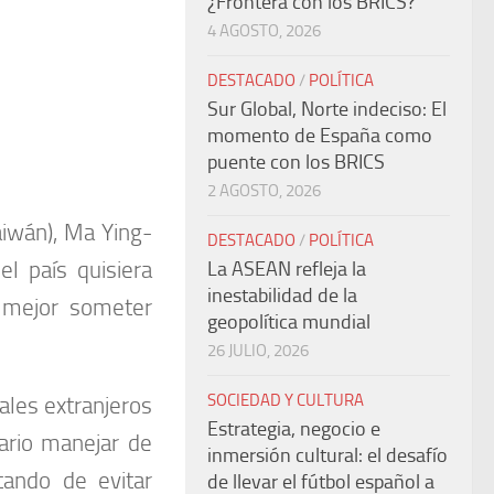
¿Frontera con los BRICS?
4 AGOSTO, 2026
DESTACADO
/
POLÍTICA
Sur Global, Norte indeciso: El
momento de España como
puente con los BRICS
2 AGOSTO, 2026
aiwán), Ma Ying-
DESTACADO
/
POLÍTICA
l país quisiera
La ASEAN refleja la
inestabilidad de la
a mejor someter
geopolítica mundial
26 JULIO, 2026
SOCIEDAD Y CULTURA
les extranjeros
Estrategia, negocio e
ario manejar de
inmersión cultural: el desafío
tando de evitar
de llevar el fútbol español a