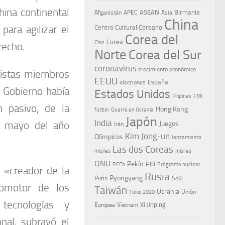
hina continental
ASEAN
Birmania
Afganistán
APEC
Asia
China
para agilizar el
Centro Cultural Coreano
Corea del
Corea
Cine
recho.
Norte
Corea del Sur
coronavirus
crecimiento económico
distas miembros
EEUU
España
elecciones
 Gobierno había
Estados Unidos
Filipinas
FMI
 pasivo, de la
Hong Kong
Guerra en Ucrania
futbol
Japón
India
n mayo del año
Juegos
Irán
Kim Jong-un
Olímpicos
lanzamiento
Las dos Coreas
misiles
misiles
ONU
Pekín
PIB
PCCh
Programa nuclear
 «creador de la
Rusia
Pyongyang
Putin
Seúl
romotor de los
Taiwán
Ucrania
Tokio 2020
Unión
tecnologías y
Xi Jinping
Europea
Vietnam
nal, subrayó el