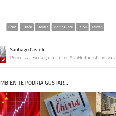
s:
China
Clinton
Gambia
Ma Ying-jeou
Taipei
Taiwán
Santiago Castillo
Periodista, escritor, director de AsiaNortheast.com y e
MBIÉN TE PODRÍA GUSTAR...