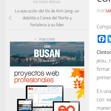
HISTORIA PREVIA
La ejecución del tío de Kim Jong-un
POR
SA
debilita a Corea del Norte y
fortalece a su líder
Compar
F
PUBLICIDAD
Clint
jeou, 
firma
primer
En una
con se
maner