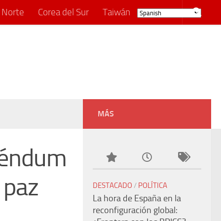
 Norte
Corea del Sur
Taiwán
MÁS
eréndum
 paz
DESTACADO
/
POLÍTICA
La hora de España en la
reconfiguración global: