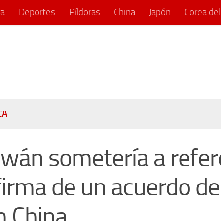
ra
Deportes
Píldoras
China
Japón
Corea del
CA
iwán sometería a ref
 firma de un acuerdo de
n China