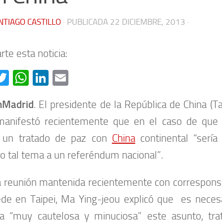
NTIAGO CASTILLO
· PUBLICADA
22 DICIEMBRE, 2013
·
te esta noticia:
acebook
Twitter
WhatsApp
LinkedIn
Email
onMadrid
. El presidente de la República de China (T
manifestó recientemente que en el caso de que e
r un tratado de paz con
China
continental “serí
o tal tema a un referéndum nacional”.
 reunión mantenida recientemente con corresponsa
de en Taipei, Ma Ying-jeou explicó que es neces
a “muy cautelosa y minuciosa” este asunto, tra