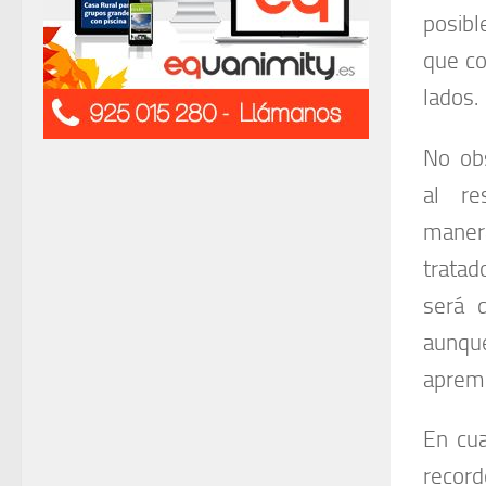
posibl
que co
lados.
No obs
al r
maner
trata
será 
aunque
apremi
En cua
recor