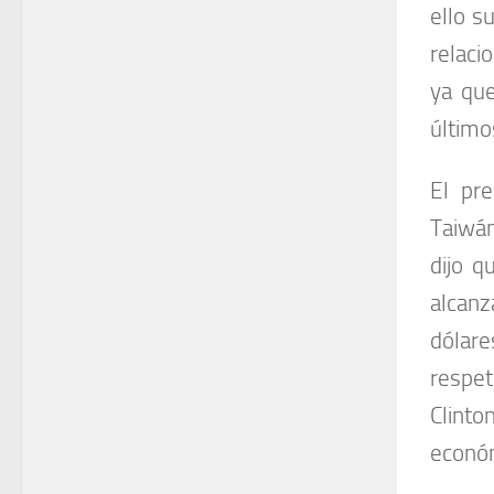
ello s
relaci
ya que
último
El pre
Taiwá
dijo q
alcanz
dólare
respet
Clinto
económ