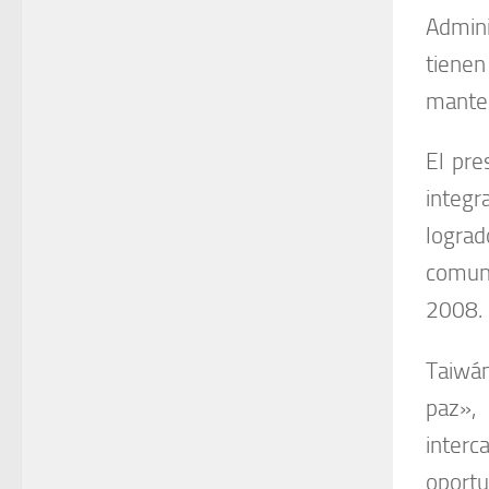
Admini
tienen
manten
El pre
integr
logra
comun
2008.
Taiwá
paz»,
inter
oportu