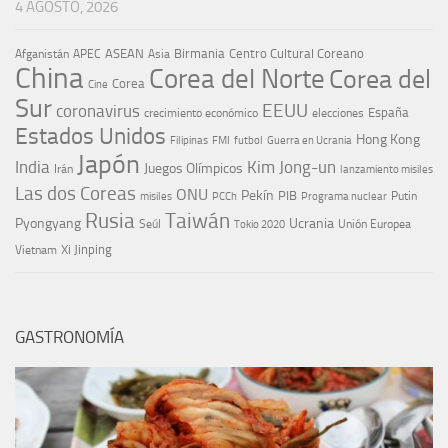
4 AGOSTO, 2026
ASEAN
Birmania
Centro Cultural Coreano
Afganistán
APEC
Asia
China
Corea del Norte
Corea del
Corea
Cine
Sur
EEUU
coronavirus
España
crecimiento económico
elecciones
Estados Unidos
Hong Kong
Guerra en Ucrania
Filipinas
FMI
futbol
Japón
India
Kim Jong-un
Juegos Olímpicos
Irán
lanzamiento misiles
Las dos Coreas
ONU
Pekín
PIB
Putin
misiles
PCCh
Programa nuclear
Rusia
Taiwán
Pyongyang
Ucrania
Seúl
Tokio 2020
Unión Europea
Xi Jinping
Vietnam
GASTRONOMÍA