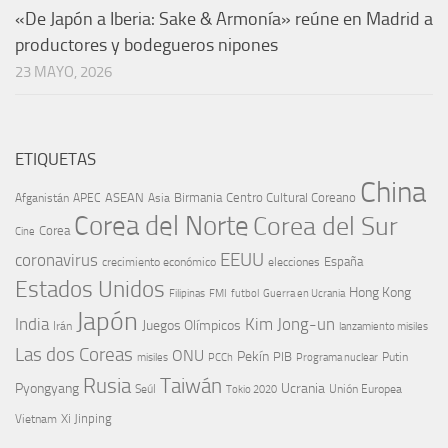
«De Japón a Iberia: Sake & Armonía» reúne en Madrid a
productores y bodegueros nipones
23 MAYO, 2026
ETIQUETAS
China
ASEAN
Birmania
Centro Cultural Coreano
Afganistán
APEC
Asia
Corea del Norte
Corea del Sur
Corea
Cine
EEUU
coronavirus
España
crecimiento económico
elecciones
Estados Unidos
Hong Kong
Guerra en Ucrania
Filipinas
FMI
futbol
Japón
India
Kim Jong-un
Juegos Olímpicos
Irán
lanzamiento misiles
Las dos Coreas
ONU
Pekín
PIB
Putin
misiles
PCCh
Programa nuclear
Rusia
Taiwán
Pyongyang
Ucrania
Seúl
Tokio 2020
Unión Europea
Xi Jinping
Vietnam