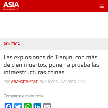
Saltar al contenido
POLÍTICA
Las explosiones de Tianjin, con más
de cien muertos, ponen a prueba las
infraestructuras chinas
POR
ASIANORTHEAST
· PUBLICADA
17 AGOSTO, 2015
·
Comparte esta noticia:
Facebook
Twitter
WhatsApp
LinkedIn
Email