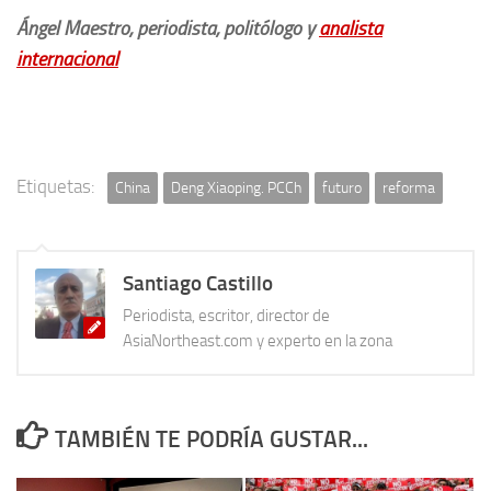
Ángel Maestro, periodista, politólogo y
analista
internacional
Etiquetas:
China
Deng Xiaoping. PCCh
futuro
reforma
Santiago Castillo
Periodista, escritor, director de
AsiaNortheast.com y experto en la zona
TAMBIÉN TE PODRÍA GUSTAR...