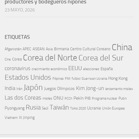
productores y bodegueros nipones
23 MAYO, 2026
ETIQUETAS
China
ASEAN
Birmania
Centro Cultural Coreano
Afganistán
APEC
Asia
Corea del Norte
Corea del Sur
Corea
Cine
EEUU
coronavirus
España
crecimiento económico
elecciones
Estados Unidos
Hong Kong
Guerra en Ucrania
Filipinas
FMI
futbol
Japón
India
Kim Jong-un
Juegos Olímpicos
Irán
lanzamiento misiles
Las dos Coreas
ONU
Pekín
PIB
Putin
misiles
PCCh
Programa nuclear
Rusia
Taiwán
Pyongyang
Ucrania
Seúl
Tokio 2020
Unión Europea
Xi Jinping
Vietnam