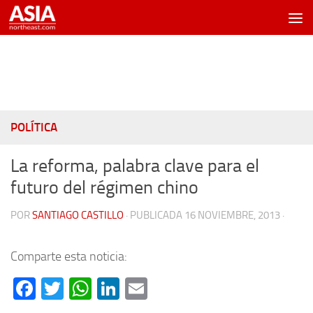
Saltar al contenido
POLÍTICA
La reforma, palabra clave para el
futuro del régimen chino
POR
SANTIAGO CASTILLO
· PUBLICADA
16 NOVIEMBRE, 2013
·
Comparte esta noticia:
Facebook
Twitter
WhatsApp
LinkedIn
Email