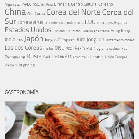
ASEAN
Birmania
Centro Cultural Coreano
Afganistán
APEC
Asia
China
Corea del Norte
Corea del
Corea
Cine
Sur
EEUU
coronavirus
España
crecimiento económico
elecciones
Estados Unidos
Hong Kong
Guerra en Ucrania
Filipinas
FMI
futbol
Japón
India
Kim Jong-un
Juegos Olímpicos
Irán
lanzamiento misiles
Las dos Coreas
ONU
Pekín
PIB
Putin
misiles
PCCh
Programa nuclear
Rusia
Taiwán
Pyongyang
Ucrania
Seúl
Tokio 2020
Unión Europea
Xi Jinping
Vietnam
GASTRONOMÍA