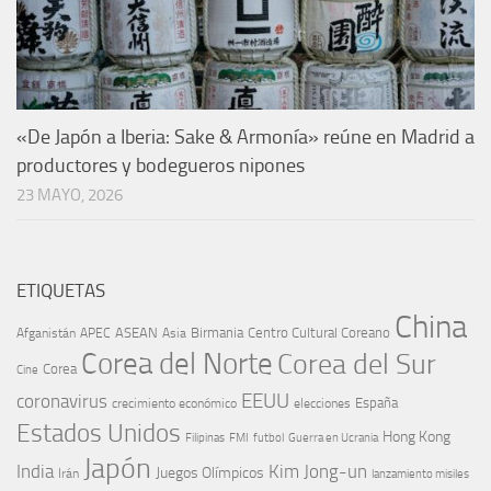
«De Japón a Iberia: Sake & Armonía» reúne en Madrid a
productores y bodegueros nipones
23 MAYO, 2026
ETIQUETAS
China
ASEAN
Birmania
Centro Cultural Coreano
Afganistán
APEC
Asia
Corea del Norte
Corea del Sur
Corea
Cine
EEUU
coronavirus
España
crecimiento económico
elecciones
Estados Unidos
Hong Kong
Guerra en Ucrania
Filipinas
FMI
futbol
Japón
India
Kim Jong-un
Juegos Olímpicos
Irán
lanzamiento misiles