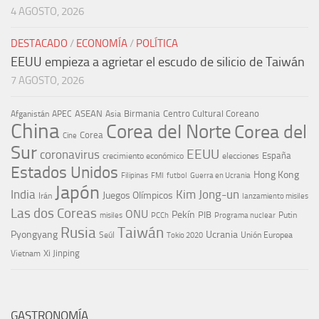
4 AGOSTO, 2026
DESTACADO
/
ECONOMÍA
/
POLÍTICA
EEUU empieza a agrietar el escudo de silicio de Taiwán
7 AGOSTO, 2026
ASEAN
Birmania
Centro Cultural Coreano
Afganistán
APEC
Asia
China
Corea del Norte
Corea del
Corea
Cine
Sur
EEUU
coronavirus
España
crecimiento económico
elecciones
Estados Unidos
Hong Kong
Guerra en Ucrania
Filipinas
FMI
futbol
Japón
India
Kim Jong-un
Juegos Olímpicos
Irán
lanzamiento misiles
Las dos Coreas
ONU
Pekín
PIB
Putin
misiles
PCCh
Programa nuclear
Rusia
Taiwán
Pyongyang
Ucrania
Seúl
Tokio 2020
Unión Europea
Xi Jinping
Vietnam
GASTRONOMÍA