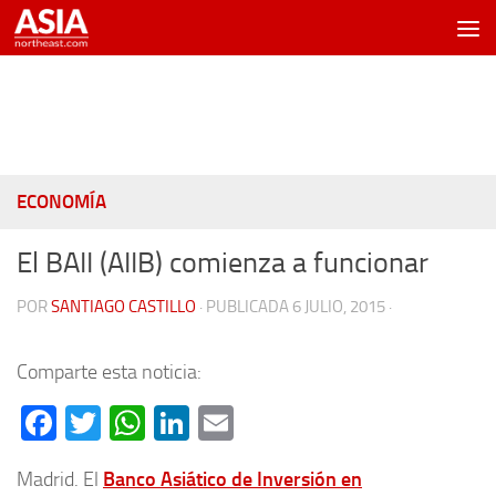
Saltar al contenido
ECONOMÍA
El BAII (AIIB) comienza a funcionar
POR
SANTIAGO CASTILLO
· PUBLICADA
6 JULIO, 2015
·
Comparte esta noticia:
Facebook
Twitter
WhatsApp
LinkedIn
Email
Madrid. El
Banco Asiático de Inversión en