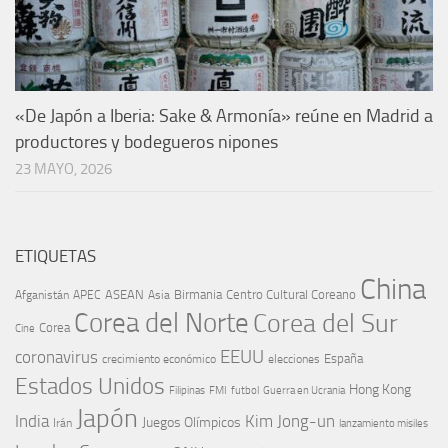
«De Japón a Iberia: Sake & Armonía» reúne en Madrid a
productores y bodegueros nipones
23 MAYO, 2026
ETIQUETAS
China
ASEAN
Birmania
Centro Cultural Coreano
Afganistán
APEC
Asia
Corea del Norte
Corea del Sur
Corea
Cine
EEUU
coronavirus
España
crecimiento económico
elecciones
Estados Unidos
Hong Kong
Guerra en Ucrania
Filipinas
FMI
futbol
Japón
India
Kim Jong-un
Juegos Olímpicos
Irán
lanzamiento misiles