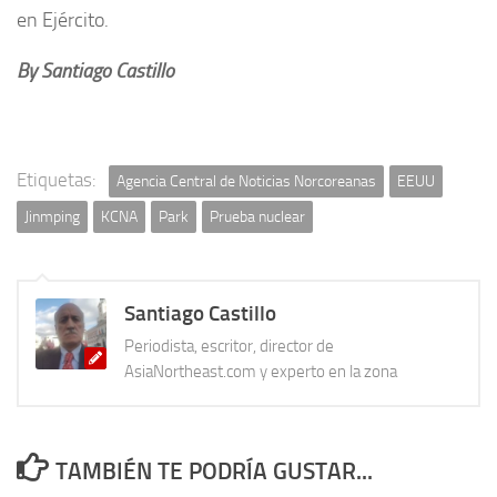
en Ejército.
By Santiago Castillo
Etiquetas:
Agencia Central de Noticias Norcoreanas
EEUU
Jinmping
KCNA
Park
Prueba nuclear
Santiago Castillo
Periodista, escritor, director de
AsiaNortheast.com y experto en la zona
TAMBIÉN TE PODRÍA GUSTAR...