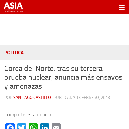
Saltar al contenido
POLÍTICA
Corea del Norte, tras su tercera
prueba nuclear, anuncia más ensayos
y amenazas
POR
SANTIAGO CASTILLO
· PUBLICADA
13 FEBRERO, 2013
·
Comparte esta noticia:
Facebook
Twitter
WhatsApp
LinkedIn
Email