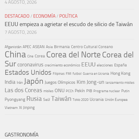
4 AGOSTO, 2026
DESTACADO
/
ECONOMÍA
/
POLÍTICA
EEUU empieza a agrietar el escudo de silicio de Taiwán
7 AGOSTO, 2026
ASEAN
Birmania
Centro Cultural Coreano
Afganistán
APEC
Asia
China
Corea del Norte
Corea del
Corea
Cine
Sur
EEUU
coronavirus
España
crecimiento económico
elecciones
Estados Unidos
Hong Kong
Guerra en Ucrania
Filipinas
FMI
futbol
Japón
India
Kim Jong-un
Juegos Olímpicos
Irán
lanzamiento misiles
Las dos Coreas
ONU
Pekín
PIB
Putin
misiles
PCCh
Programa nuclear
Rusia
Taiwán
Pyongyang
Ucrania
Seúl
Tokio 2020
Unión Europea
Xi Jinping
Vietnam
GASTRONOMÍA