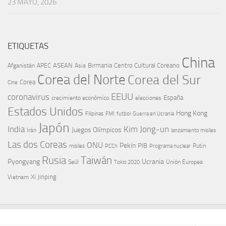
23 MAYO, 2026
ETIQUETAS
China
ASEAN
Birmania
Centro Cultural Coreano
Afganistán
APEC
Asia
Corea del Norte
Corea del Sur
Corea
Cine
EEUU
coronavirus
España
crecimiento económico
elecciones
Estados Unidos
Hong Kong
Guerra en Ucrania
Filipinas
FMI
futbol
Japón
India
Kim Jong-un
Juegos Olímpicos
Irán
lanzamiento misiles
Las dos Coreas
ONU
Pekín
PIB
Putin
misiles
PCCh
Programa nuclear
Rusia
Taiwán
Pyongyang
Ucrania
Seúl
Tokio 2020
Unión Europea
Xi Jinping
Vietnam