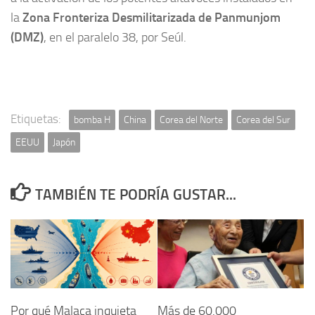
la
Zona Fronteriza Desmilitarizada de Panmunjom
(DMZ)
, en el paralelo 38, por Seúl.
Etiquetas:
bomba H
China
Corea del Norte
Corea del Sur
EEUU
Japón
TAMBIÉN TE PODRÍA GUSTAR...
Por qué Malaca inquieta
Más de 60.000