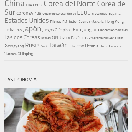
China
Corea del Norte
Corea del
Corea
Cine
Sur
EEUU
coronavirus
España
crecimiento económico
elecciones
Estados Unidos
Hong Kong
Guerra en Ucrania
Filipinas
FMI
futbol
Japón
India
Kim Jong-un
Juegos Olímpicos
Irán
lanzamiento misiles
Las dos Coreas
ONU
Pekín
PIB
Putin
misiles
PCCh
Programa nuclear
Rusia
Taiwán
Pyongyang
Ucrania
Seúl
Tokio 2020
Unión Europea
Xi Jinping
Vietnam
GASTRONOMÍA