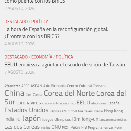
como puente con los BRICS
2 AGOSTO, 2026
DESTACADO
/
POLÍTICA
La hora de España en la reconfiguración global:
¿Frontera con los BRICS?
4 AGOSTO, 2026
DESTACADO
/
ECONOMÍA
/
POLÍTICA
EEUU empieza a agrietar el escudo de silicio de Taiwán
7 AGOSTO, 2026
ASEAN
Birmania
Centro Cultural Coreano
Afganistán
APEC
Asia
China
Corea del Norte
Corea del
Corea
Cine
Sur
EEUU
coronavirus
España
crecimiento económico
elecciones
Estados Unidos
Hong Kong
Guerra en Ucrania
Filipinas
FMI
futbol
Japón
India
Kim Jong-un
Juegos Olímpicos
Irán
lanzamiento misiles
Las dos Coreas
ONU
Pekín
PIB
Putin
misiles
PCCh
Programa nuclear