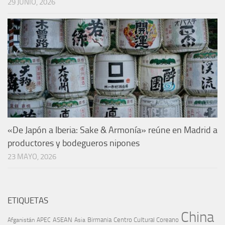
29 JUNIO, 2026
«De Japón a Iberia: Sake & Armonía» reúne en Madrid a
productores y bodegueros nipones
23 MAYO, 2026
ETIQUETAS
China
ASEAN
Birmania
Centro Cultural Coreano
Afganistán
APEC
Asia