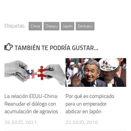
Etiquetas:
China
Diaoyu
Japón
Senkaku
TAMBIÉN TE PODRÍA GUSTAR...
La relación EEUU-China:
Por qué es complicado
Reanudar el diálogo con
para un emperador
acumulación de agravios
abdicar en Japón
26 JULIO, 2021
22 JULIO, 2016