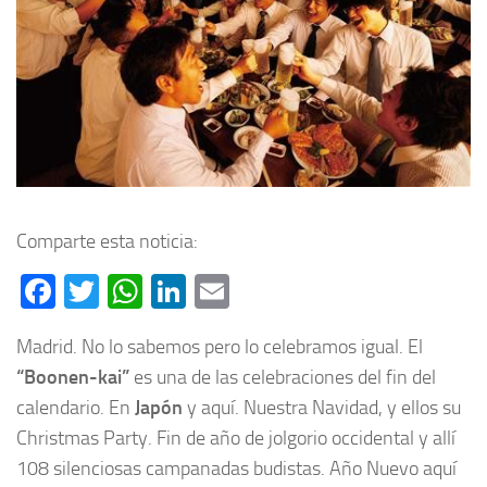
Comparte esta noticia:
Facebook
Twitter
WhatsApp
LinkedIn
Email
Madrid. No lo sabemos pero lo celebramos igual. El
“Boonen-kai”
es una de las celebraciones del fin del
calendario. En
Japón
y aquí. Nuestra Navidad, y ellos su
Christmas Party. Fin de año de jolgorio occidental y allí
108 silenciosas campanadas budistas. Año Nuevo aquí