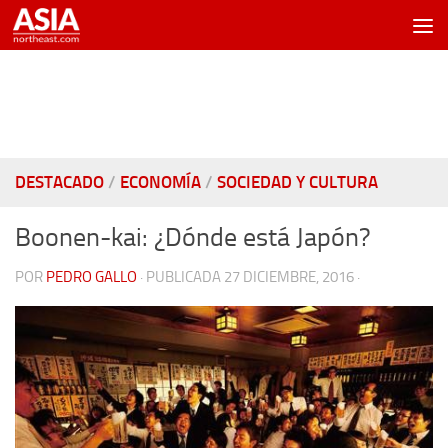
Saltar al contenido
DESTACADO
/
ECONOMÍA
/
SOCIEDAD Y CULTURA
Boonen-kai: ¿Dónde está Japón?
POR
PEDRO GALLO
· PUBLICADA
27 DICIEMBRE, 2016
·