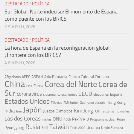
DESTACADO
/
POLÍTICA
Sur Global, Norte indeciso: El momento de España
como puente con los BRICS
2 AGOSTO, 2026
DESTACADO
/
POLÍTICA
La hora de España en la reconfiguración global:
¿Frontera con los BRICS?
4 AGOSTO, 2026
ASEAN
Birmania
Centro Cultural Coreano
Afganistán
APEC
Asia
China
Corea del Norte
Corea del
Corea
Cine
Sur
EEUU
coronavirus
España
crecimiento económico
elecciones
Estados Unidos
Hong Kong
Guerra en Ucrania
Filipinas
FMI
futbol
Japón
India
Kim Jong-un
Juegos Olímpicos
Irán
lanzamiento misiles
Las dos Coreas
ONU
Pekín
PIB
Putin
misiles
PCCh
Programa nuclear
Rusia
Taiwán
Pyongyang
Ucrania
Seúl
Tokio 2020
Unión Europea