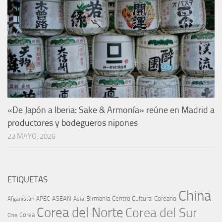
«De Japón a Iberia: Sake & Armonía» reúne en Madrid a
productores y bodegueros nipones
23 MAYO, 2026
ETIQUETAS
China
ASEAN
Birmania
Centro Cultural Coreano
Afganistán
APEC
Asia
Corea del Norte
Corea del Sur
Corea
Cine