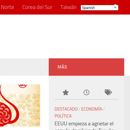
 Norte
Corea del Sur
Taiwán
MÁS
DESTACADO
/
ECONOMÍA
/
POLÍTICA
EEUU empieza a agrietar el