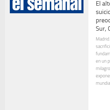
El al
suici
preoc
Sur, 
Madrid.
sacrific
fundame
en un p
milagro
exponen
mundial