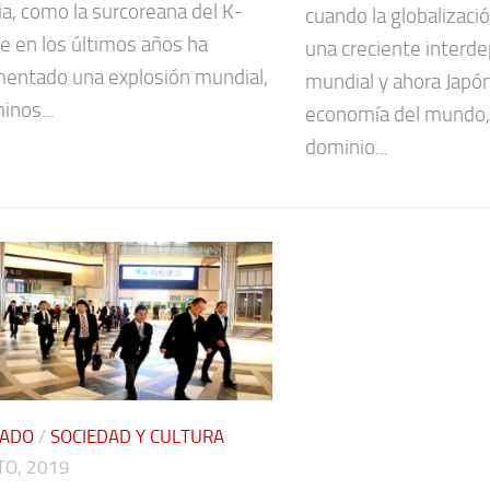
ia, como la surcoreana del K-
cuando la globalizac
e en los últimos años ha
una creciente interde
mentado una explosión mundial,
mundial y ahora Japón,
inos...
economía del mundo, 
dominio...
CADO
/
SOCIEDAD Y CULTURA
TO, 2019