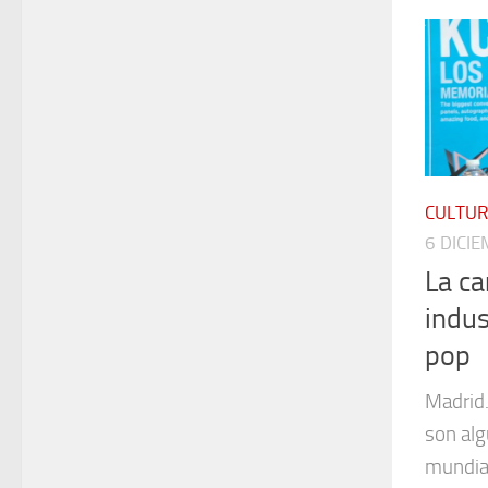
CULTU
6 DICI
La ca
indus
pop
Madrid.
son al
mundia