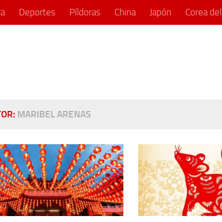
ra
Deportes
Píldoras
China
Japón
Corea del
TOR:
MARIBEL ARENAS