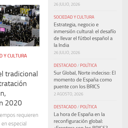
26 JULIO, 2026
SOCIEDAD Y CULTURA
Estrategia, negocio e
inmersión cultural: el desafío
de llevar el fútbol español a
la India
26 JULIO, 2026
D Y CULTURA
DESTACADO
/
POLÍTICA
l tradicional
Sur Global, Norte indeciso: El
momento de España como
tratación
puente con los BRICS
n,
2 AGOSTO, 2026
en 2020
DESTACADO
/
POLÍTICA
La hora de España en la
iempos requieren
reconfiguración global:
 en especial