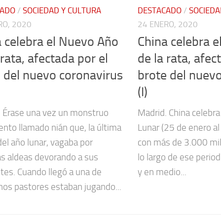
CADO
/
SOCIEDAD Y CULTURA
DESTACADO
/
SOCIEDA
RO, 2020
24 ENERO, 2020
 celebra el Nuevo Año
China celebra 
 rata, afectada por el
de la rata, afec
 del nuevo coronavirus
brote del nuev
(I)
. Érase una vez un monstruo
Madrid. China celebr
nto llamado nián que, la última
Lunar (25 de enero al
el año lunar, vagaba por
con más de 3.000 mil
as aldeas devorando a sus
lo largo de ese period
tes. Cuando llegó a una de
y en medio...
unos pastores estaban jugando...