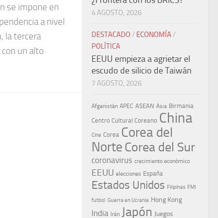
¿Frontera con los BRICS?
ión se impone en
4 AGOSTO, 2026
pendencia a nivel
DESTACADO
/
ECONOMÍA
/
 la tercera
POLÍTICA
con un alto
EEUU empieza a agrietar el
escudo de silicio de Taiwán
7 AGOSTO, 2026
ASEAN
Birmania
Afganistán
APEC
Asia
China
Centro Cultural Coreano
Corea del
Corea
Cine
Norte
Corea del Sur
coronavirus
crecimiento económico
EEUU
España
elecciones
Estados Unidos
Filipinas
FMI
Hong Kong
Guerra en Ucrania
futbol
Japón
India
Juegos
Irán