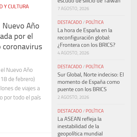
escudo de silicio de Taiwán
D Y CULTURA
7 AGOSTO, 2026
DESTACADO
/
POLÍTICA
el Nuevo Año
La hora de España en la
tada por el
reconfiguración global:
¿Frontera con los BRICS?
o coronavirus
4 AGOSTO, 2026
DESTACADO
/
POLÍTICA
a el Nuevo Año
Sur Global, Norte indeciso: El
 18 de febrero)
momento de España como
lones de viajes a
puente con los BRICS
o por todo el país
2 AGOSTO, 2026
DESTACADO
/
POLÍTICA
La ASEAN refleja la
inestabilidad de la
geopolítica mundial