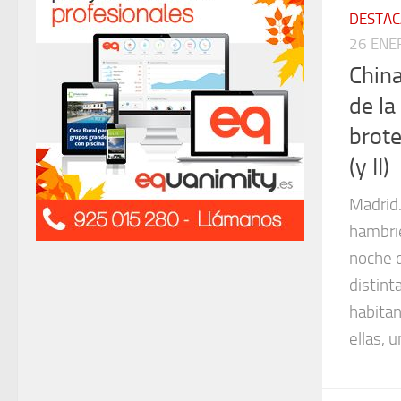
DESTA
26 ENE
China
de la
brote
(y II)
Madrid
hambrie
noche d
distint
habitan
ellas, 