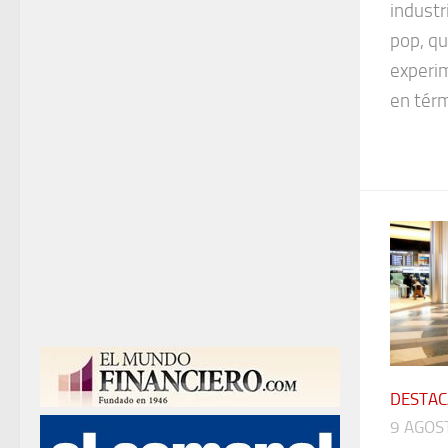
industr
pop, qu
experi
en térm
DESTA
9 AGOS