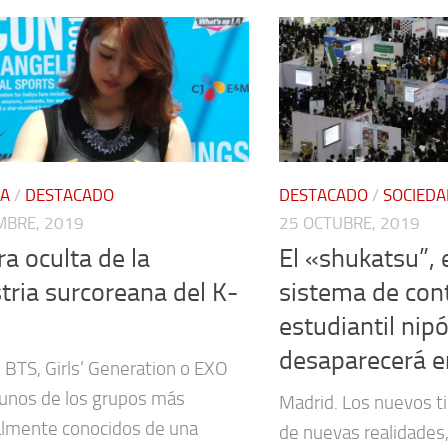
RA
/
DESTACADO
DESTACADO
/
SOCIEDA
EMBRE, 2019
25 OCTUBRE, 2019
ra oculta de la
El «shukatsu”, e
tria surcoreana del K-
sistema de con
estudiantil nipó
desaparecerá 
 BTS, Girls‘ Generation o EXO
gunos de los grupos más
Madrid. Los nuevos t
lmente conocidos de una
de nuevas realidades,