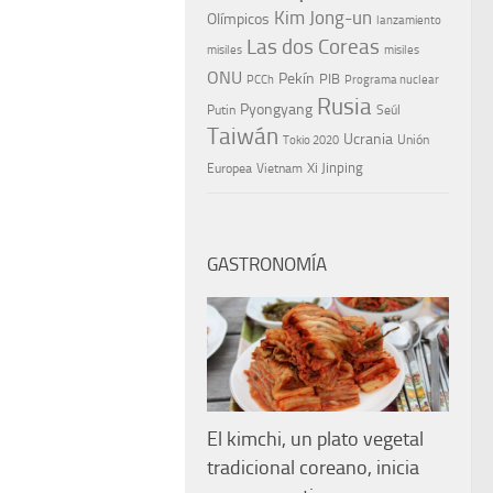
Kim Jong-un
Olímpicos
lanzamiento
Las dos Coreas
misiles
misiles
ONU
Pekín
PIB
PCCh
Programa nuclear
Rusia
Pyongyang
Putin
Seúl
Taiwán
Ucrania
Tokio 2020
Unión
Xi Jinping
Europea
Vietnam
GASTRONOMÍA
El kimchi, un plato vegetal
tradicional coreano, inicia