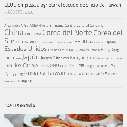
EEUU empieza a agrietar el escudo de silicio de Taiwán
7 AGOSTO, 2026
ASEAN
Birmania
Centro Cultural Coreano
Afganistán
APEC
Asia
China
Corea del Norte
Corea del
Corea
Cine
Sur
EEUU
coronavirus
España
crecimiento económico
elecciones
Estados Unidos
Hong Kong
Guerra en Ucrania
Filipinas
FMI
futbol
Japón
India
Kim Jong-un
Juegos Olímpicos
Irán
lanzamiento misiles
Las dos Coreas
ONU
Pekín
PIB
Putin
misiles
PCCh
Programa nuclear
Rusia
Taiwán
Pyongyang
Ucrania
Seúl
Tokio 2020
Unión Europea
Xi Jinping
Vietnam
GASTRONOMÍA