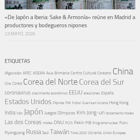
«De Japón a Iberia: Sake & Armonía» reúne en Madrid a
productores y bodegueros nipones
23 MAYO, 2026
ETIQUETAS
China
ASEAN
Birmania
Centro Cultural Coreano
Afganistán
APEC
Asia
Corea del Norte
Corea del Sur
Corea
Cine
EEUU
coronavirus
España
crecimiento económico
elecciones
Estados Unidos
Hong Kong
Guerra en Ucrania
Filipinas
FMI
futbol
Japón
India
Kim Jong-un
Juegos Olímpicos
Irán
lanzamiento misiles
Las dos Coreas
ONU
Pekín
PIB
Putin
misiles
PCCh
Programa nuclear
Rusia
Taiwán
Pyongyang
Ucrania
Seúl
Tokio 2020
Unión Europea