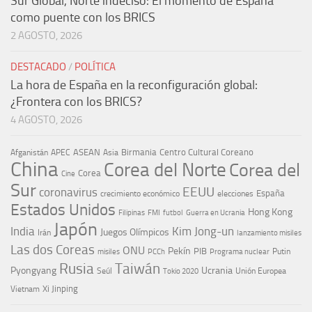
Sur Global, Norte indeciso: El momento de España
como puente con los BRICS
2 AGOSTO, 2026
DESTACADO
/
POLÍTICA
La hora de España en la reconfiguración global:
¿Frontera con los BRICS?
4 AGOSTO, 2026
ASEAN
Birmania
Centro Cultural Coreano
Afganistán
APEC
Asia
China
Corea del Norte
Corea del
Corea
Cine
Sur
EEUU
coronavirus
España
crecimiento económico
elecciones
Estados Unidos
Hong Kong
Guerra en Ucrania
Filipinas
FMI
futbol
Japón
India
Kim Jong-un
Juegos Olímpicos
Irán
lanzamiento misiles
Las dos Coreas
ONU
Pekín
PIB
Putin
misiles
PCCh
Programa nuclear
Rusia
Taiwán
Pyongyang
Ucrania
Seúl
Tokio 2020
Unión Europea
Xi Jinping
Vietnam