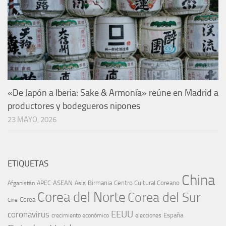
«De Japón a Iberia: Sake & Armonía» reúne en Madrid a
productores y bodegueros nipones
23 MAYO, 2026
ETIQUETAS
China
ASEAN
Birmania
Centro Cultural Coreano
Afganistán
APEC
Asia
Corea del Norte
Corea del Sur
Corea
Cine
EEUU
coronavirus
España
crecimiento económico
elecciones