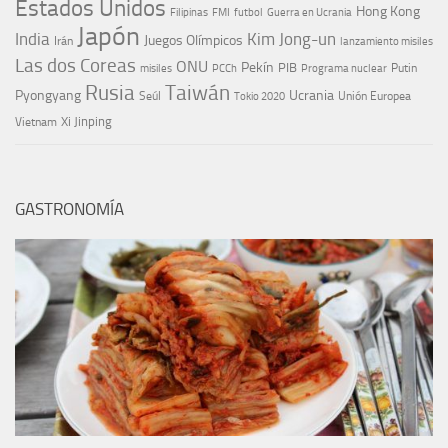
Estados Unidos
Hong Kong
Guerra en Ucrania
Filipinas
FMI
futbol
Japón
India
Kim Jong-un
Juegos Olímpicos
Irán
lanzamiento misiles
Las dos Coreas
ONU
Pekín
PIB
Putin
misiles
PCCh
Programa nuclear
Rusia
Taiwán
Pyongyang
Ucrania
Seúl
Tokio 2020
Unión Europea
Xi Jinping
Vietnam
GASTRONOMÍA