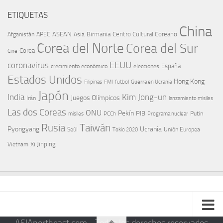
ETIQUETAS
China
ASEAN
Birmania
Centro Cultural Coreano
Afganistán
APEC
Asia
Corea del Norte
Corea del Sur
Corea
Cine
EEUU
coronavirus
España
crecimiento económico
elecciones
Estados Unidos
Hong Kong
Guerra en Ucrania
Filipinas
FMI
futbol
Japón
India
Kim Jong-un
Juegos Olímpicos
Irán
lanzamiento misiles
Las dos Coreas
ONU
Pekín
PIB
Putin
misiles
PCCh
Programa nuclear
Rusia
Taiwán
Pyongyang
Ucrania
Seúl
Tokio 2020
Unión Europea
Xi Jinping
Vietnam