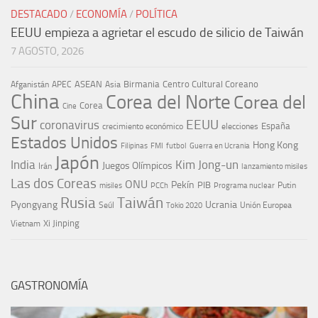
DESTACADO
/
ECONOMÍA
/
POLÍTICA
EEUU empieza a agrietar el escudo de silicio de Taiwán
7 AGOSTO, 2026
ASEAN
Birmania
Centro Cultural Coreano
Afganistán
APEC
Asia
China
Corea del Norte
Corea del
Corea
Cine
Sur
EEUU
coronavirus
España
crecimiento económico
elecciones
Estados Unidos
Hong Kong
Guerra en Ucrania
Filipinas
FMI
futbol
Japón
India
Kim Jong-un
Juegos Olímpicos
Irán
lanzamiento misiles
Las dos Coreas
ONU
Pekín
PIB
Putin
misiles
PCCh
Programa nuclear
Rusia
Taiwán
Pyongyang
Ucrania
Seúl
Tokio 2020
Unión Europea
Xi Jinping
Vietnam
GASTRONOMÍA