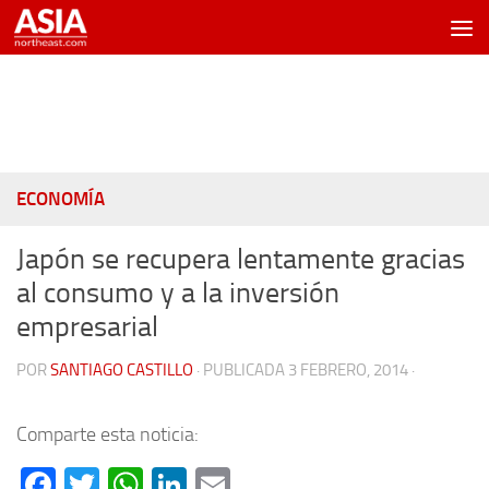
Saltar al contenido
ECONOMÍA
Japón se recupera lentamente gracias
al consumo y a la inversión
empresarial
POR
SANTIAGO CASTILLO
· PUBLICADA
3 FEBRERO, 2014
·
Comparte esta noticia:
Facebook
Twitter
WhatsApp
LinkedIn
Email