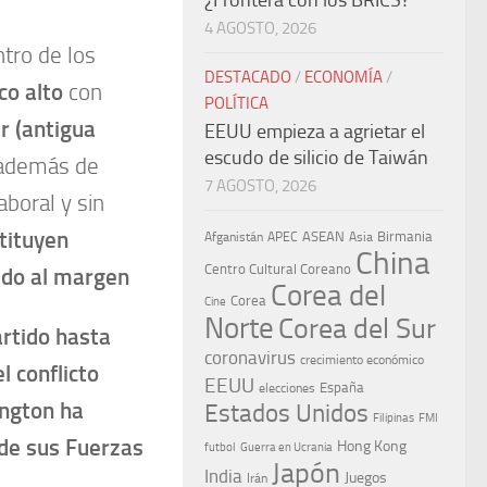
¿Frontera con los BRICS?
4 AGOSTO, 2026
tro de los
DESTACADO
/
ECONOMÍA
/
co alto
con
POLÍTICA
 (antigua
EEUU empieza a agrietar el
escudo de silicio de Taiwán
 además de
7 AGOSTO, 2026
boral y sin
tituyen
ASEAN
Birmania
Afganistán
APEC
Asia
China
Centro Cultural Coreano
ado al margen
Corea del
Corea
Cine
Norte
Corea del Sur
artido hasta
coronavirus
crecimiento económico
 conflicto
EEUU
España
elecciones
ington ha
Estados Unidos
Filipinas
FMI
de sus Fuerzas
Hong Kong
Guerra en Ucrania
futbol
Japón
India
Juegos
Irán