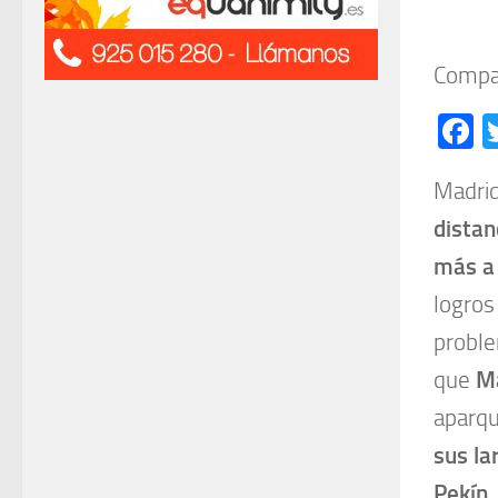
Compar
F
Madri
distan
más a 
logros
proble
que
Ma
aparqu
sus la
Pekín.