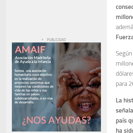
consec
millon
además
Fuerz
PUBLICIDAD
Según 
millon
dólare
para 2
La his
señala
país q
ha sid