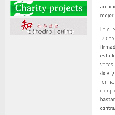
archip
mejor 
Lo que
falder
firma
estado
voces 
dice “
forma 
compl
bastan
contra