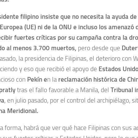
sidente filipino insiste que no necesita la ayuda de
Europea (UE) ni de la ONU e incluso los amenazó d
ecibir fuertes críticas por su campaña contra la dr
do al menos 3.700 muertos,
pero desde que
Duter
pasado, la presidencia de Filipinas, el deterioro con
eciendo y eso que recibió el apoyo de
Estados Unid
ncioso con
Pekín
e
n la
reclamación histórica de Chi
pratly
tras el fallo favorable a Manila, del
Tribunal i
ya
, en julio pasado, por el control del archipiélago, s
na Meridional.
a forma, habrá que ver qué hace Filipinas con sus 