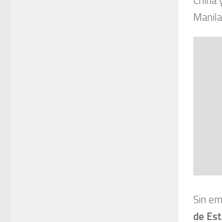
China 
Manila
Sin e
de Est