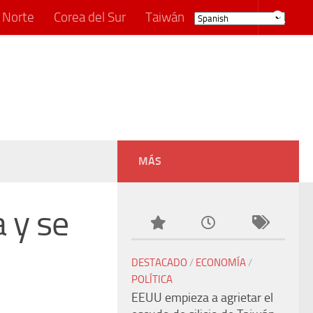
 Norte
Corea del Sur
Taiwán
MÁS
a y se
DESTACADO
/
ECONOMÍA
/
POLÍTICA
EEUU empieza a agrietar el