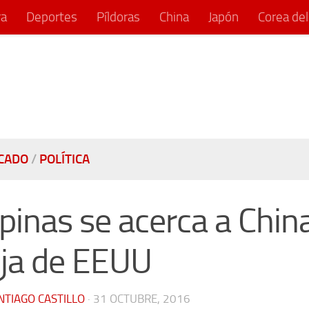
ra
Deportes
Píldoras
China
Japón
Corea del
CADO
/
POLÍTICA
ipinas se acerca a Chin
eja de EEUU
NTIAGO CASTILLO
·
31 OCTUBRE, 2016