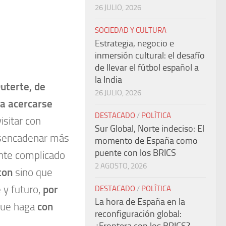
26 JULIO, 2026
SOCIEDAD Y CULTURA
Estrategia, negocio e
inmersión cultural: el desafío
de llevar el fútbol español a
la India
Duterte, de
26 JULIO, 2026
ra acercarse
DESTACADO
/
POLÍTICA
isitar con
Sur Global, Norte indeciso: El
esencadenar más
momento de España como
puente con los BRICS
ente complicado
2 AGOSTO, 2026
gton
sino que
 y futuro,
por
DESTACADO
/
POLÍTICA
La hora de España en la
que haga
con
reconfiguración global: