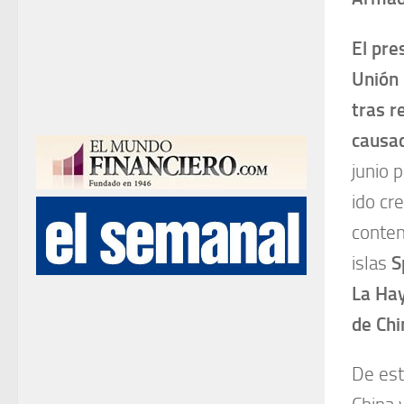
El pre
Unión 
tras r
causa
junio 
ido cr
conte
islas
S
La Ha
de Chi
De est