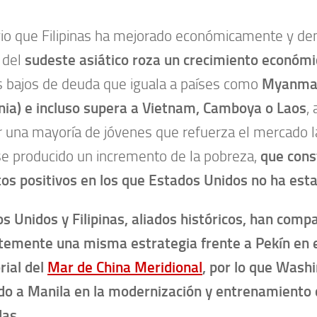
io que Filipinas ha mejorado económicamente y den
 del
sudeste asiático roza un crecimiento económi
s bajos de deuda que iguala a países como
Myanmar
ia) e incluso supera a Vietnam, Camboya o Laos
,
 una mayoría de jóvenes que refuerza el mercado la
e producido un incremento de la pobreza,
que cons
os positivos en los que Estados Unidos no ha est
s Unidos y Filipinas, aliados históricos, han comp
temente una misma estrategia frente a Pekín en el
orial del
Mar de China Meridional
, por lo que Wash
o a Manila en la modernización y entrenamiento 
as.