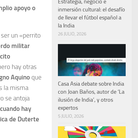
Estrategia, negocio e
mplio apoyo o
inmersión cultural: el desafío
de llevar el fútbol español a
la India
26 JULIO, 2026
 ser un «perrito
rdo militar
cito
 pero hay otras
gno Aquino
que
Casa Asia debate sobre India
s la misma
con Joan Baños, autor de ‘La
o se antoja
ilusión de India’, y otros
expertos
 cuando hay
5 JULIO, 2026
tica de Duterte