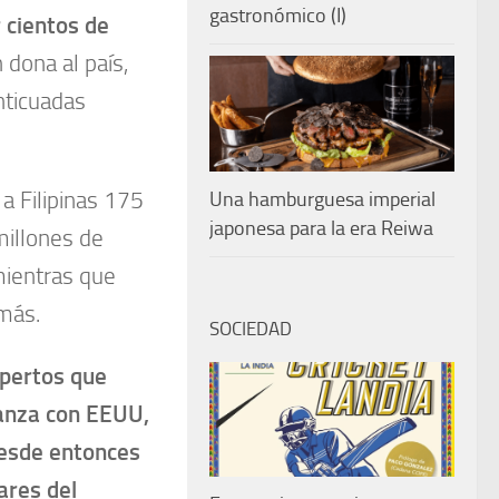
gastronómico (I)
 cientos de
dona al país,
nticuadas
a Filipinas 175
Una hamburguesa imperial
japonesa para la era Reiwa
millones de
mientras que
más.
SOCIEDAD
expertos que
ianza con EEUU,
desde entonces
ares del