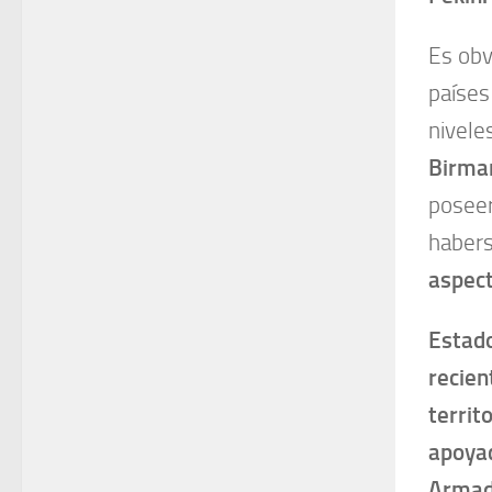
Es obv
países
nivele
Birman
poseer
habers
aspect
Estado
recien
territ
apoyad
Armad