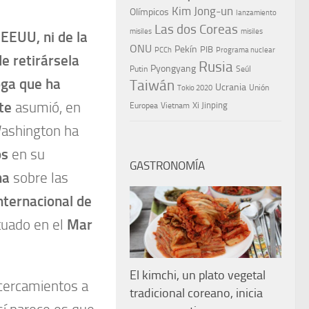
Kim Jong-un
Olímpicos
lanzamiento
Las dos Coreas
misiles
misiles
 EEUU, ni de la
ONU
Pekín
PIB
PCCh
Programa nuclear
e retirársela
Rusia
Pyongyang
Putin
Seúl
oga que ha
Taiwán
Ucrania
Tokio 2020
Unión
te
asumió, en
Xi Jinping
Europea
Vietnam
 Washington ha
os
en su
GASTRONOMÍA
na
sobre las
nternacional de
ituado en el
Mar
El kimchi, un plato vegetal
acercamientos a
tradicional coreano, inicia