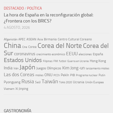
DESTACADO
/
POLÍTICA
La hora de España en la reconfiguración global:
¿Frontera con los BRICS?
4 AGOSTO, 2026
ASEAN
Birmania
Centro Cultural Coreano
Afganistán
APEC
Asia
China
Corea del Norte
Corea del
Corea
Cine
Sur
EEUU
coronavirus
España
crecimiento económico
elecciones
Estados Unidos
Hong Kong
Guerra en Ucrania
Filipinas
FMI
futbol
Japón
India
Kim Jong-un
Juegos Olímpicos
Irán
lanzamiento misiles
Las dos Coreas
ONU
Pekín
PIB
Putin
misiles
PCCh
Programa nuclear
Rusia
Taiwán
Pyongyang
Ucrania
Seúl
Tokio 2020
Unión Europea
Xi Jinping
Vietnam
GASTRONOMÍA