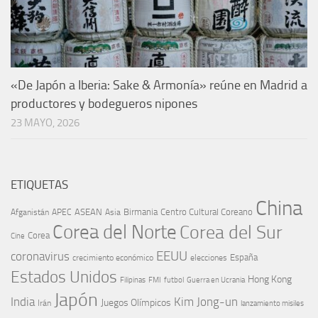
«De Japón a Iberia: Sake & Armonía» reúne en Madrid a
productores y bodegueros nipones
23 MAYO, 2026
ETIQUETAS
China
ASEAN
Birmania
Centro Cultural Coreano
Afganistán
APEC
Asia
Corea del Norte
Corea del Sur
Corea
Cine
EEUU
coronavirus
España
crecimiento económico
elecciones
Estados Unidos
Hong Kong
Guerra en Ucrania
Filipinas
FMI
futbol
Japón
India
Kim Jong-un
Juegos Olímpicos
Irán
lanzamiento misiles