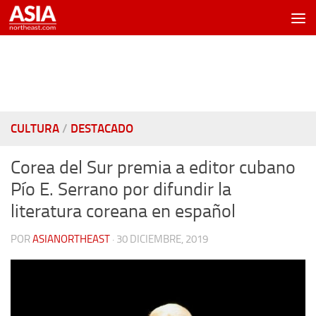
Saltar al contenido
CULTURA
/
DESTACADO
Corea del Sur premia a editor cubano
Pío E. Serrano por difundir la
literatura coreana en español
POR
ASIANORTHEAST
·
30 DICIEMBRE, 2019