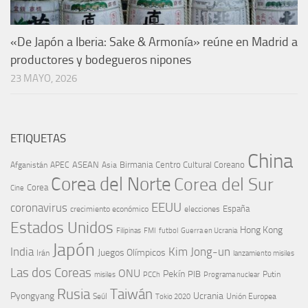
«De Japón a Iberia: Sake & Armonía» reúne en Madrid a
productores y bodegueros nipones
23 MAYO, 2026
ETIQUETAS
China
ASEAN
Birmania
Centro Cultural Coreano
Afganistán
APEC
Asia
Corea del Norte
Corea del Sur
Corea
Cine
EEUU
coronavirus
España
crecimiento económico
elecciones
Estados Unidos
Hong Kong
Guerra en Ucrania
Filipinas
FMI
futbol
Japón
India
Kim Jong-un
Juegos Olímpicos
Irán
lanzamiento misiles
Las dos Coreas
ONU
Pekín
PIB
Putin
misiles
PCCh
Programa nuclear
Rusia
Taiwán
Pyongyang
Ucrania
Seúl
Tokio 2020
Unión Europea