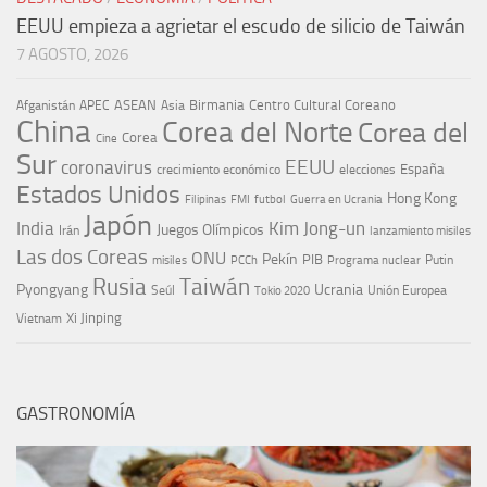
EEUU empieza a agrietar el escudo de silicio de Taiwán
7 AGOSTO, 2026
ASEAN
Birmania
Centro Cultural Coreano
Afganistán
APEC
Asia
China
Corea del Norte
Corea del
Corea
Cine
Sur
EEUU
coronavirus
España
crecimiento económico
elecciones
Estados Unidos
Hong Kong
Guerra en Ucrania
Filipinas
FMI
futbol
Japón
India
Kim Jong-un
Juegos Olímpicos
Irán
lanzamiento misiles
Las dos Coreas
ONU
Pekín
PIB
Putin
misiles
PCCh
Programa nuclear
Rusia
Taiwán
Pyongyang
Ucrania
Seúl
Tokio 2020
Unión Europea
Xi Jinping
Vietnam
GASTRONOMÍA