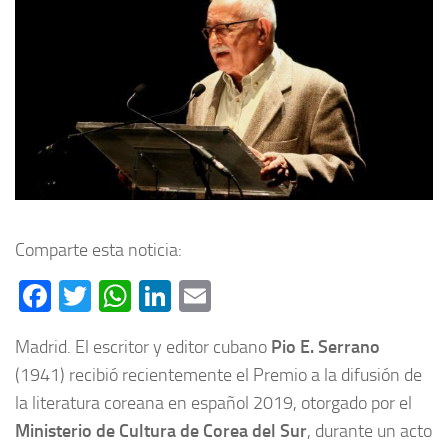
Comparte esta noticia:
Facebook
Twitter
WhatsApp
LinkedIn
Email
Madrid. El escritor y editor cubano
Pio E. Serrano
(1941) recibió recientemente el Premio a la difusión de
la literatura coreana en español 2019, otorgado por el
Ministerio de Cultura de Corea del Sur
, durante un acto