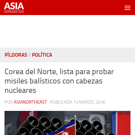
Saltar al contenido
PÍLDORAS
/
POLÍTICA
Corea del Norte, lista para probar
misiles balísticos con cabezas
nucleares
POR
ASIANORTHEAST
· PUBLICADA
15 MARZO, 2016
·