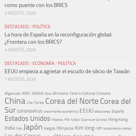
como puente con los BRICS
2 AGOSTO, 2026
DESTACADO
/
POLÍTICA
La hora de España en la reconfiguración global:
¿Frontera con los BRICS?
4 AGOSTO, 2026
DESTACADO
/
ECONOMÍA
/
POLÍTICA
EEUU empieza a agrietar el escudo de silicio de Taiwán
7 AGOSTO, 2026
ASEAN
Birmania
Centro Cultural Coreano
Afganistán
APEC
Asia
China
Corea del Norte
Corea del
Corea
Cine
Sur
EEUU
coronavirus
España
crecimiento económico
elecciones
Estados Unidos
Hong Kong
Guerra en Ucrania
Filipinas
FMI
futbol
Japón
India
Kim Jong-un
Juegos Olímpicos
Irán
lanzamiento misiles
Las dos Coreas