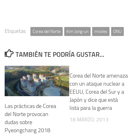
Etiquetas:
Corea del Norte
Kim Jong-un
misiles
ONU
TAMBIÉN TE PODRÍA GUSTAR...
Corea del Norte amenaza
con un ataque nuclear a
EEUU, Corea del Sur y a
Japón y dice que está
Las prácticas de Corea
lista para la guerra
del Norte provocan
18 MARZO, 2013
dudas sobre
Pyeongchang 2018