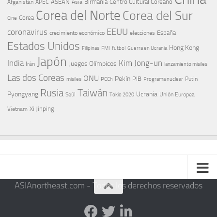
ASEAN
Birmania
Centro Cultural Coreano
Afganistán
APEC
Asia
Corea del Norte
Corea del Sur
Corea
Cine
EEUU
coronavirus
España
crecimiento económico
elecciones
Estados Unidos
Hong Kong
Guerra en Ucrania
Filipinas
FMI
futbol
Japón
India
Kim Jong-un
Juegos Olímpicos
Irán
lanzamiento misiles
Las dos Coreas
ONU
Pekín
PIB
Putin
misiles
PCCh
Programa nuclear
Rusia
Taiwán
Pyongyang
Ucrania
Seúl
Tokio 2020
Unión Europea
Xi Jinping
Vietnam
ASIAnortheast.com - Todos los derechos reservados