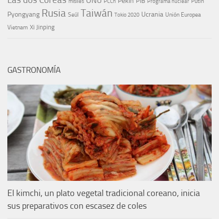
ONU
Pekín
PIB
Putin
misiles
PCCh
Programa nuclear
Rusia
Taiwán
Pyongyang
Ucrania
Seúl
Tokio 2020
Unión Europea
Xi Jinping
Vietnam
GASTRONOMÍA
El kimchi, un plato vegetal tradicional coreano, inicia
sus preparativos con escasez de coles