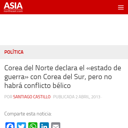
Saltar al contenido
POLÍTICA
Corea del Norte declara el «estado de
guerra» con Corea del Sur, pero no
habrá conflicto bélico
POR
SANTIAGO CASTILLO
· PUBLICADA
2 ABRIL, 2013
·
Comparte esta noticia:
Facebook
Twitter
WhatsApp
LinkedIn
Email