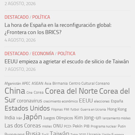
2 AGOSTO, 2026
DESTACADO
/
POLÍTICA
La hora de España en la reconfiguración global:
¿Frontera con los BRICS?
4 AGOSTO, 2026
DESTACADO
/
ECONOMÍA
/
POLÍTICA
EEUU empieza a agrietar el escudo de silicio de Taiwán
7 AGOSTO, 2026
ASEAN
Birmania
Centro Cultural Coreano
Afganistán
APEC
Asia
China
Corea del Norte
Corea del
Corea
Cine
Sur
EEUU
coronavirus
España
crecimiento económico
elecciones
Estados Unidos
Hong Kong
Guerra en Ucrania
Filipinas
FMI
futbol
Japón
India
Kim Jong-un
Juegos Olímpicos
Irán
lanzamiento misiles
Las dos Coreas
ONU
Pekín
PIB
Putin
misiles
PCCh
Programa nuclear
Rusia
Taiwán
Pyongyang
Ucrania
Seúl
Tokio 2020
Unión Europea