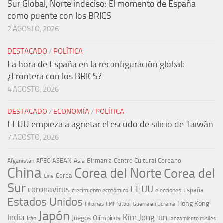
Sur Global, Norte indeciso: El momento de España
como puente con los BRICS
2 AGOSTO, 2026
DESTACADO
/
POLÍTICA
La hora de España en la reconfiguración global:
¿Frontera con los BRICS?
4 AGOSTO, 2026
DESTACADO
/
ECONOMÍA
/
POLÍTICA
EEUU empieza a agrietar el escudo de silicio de Taiwán
7 AGOSTO, 2026
ASEAN
Birmania
Centro Cultural Coreano
Afganistán
APEC
Asia
China
Corea del Norte
Corea del
Corea
Cine
Sur
EEUU
coronavirus
España
crecimiento económico
elecciones
Estados Unidos
Hong Kong
Guerra en Ucrania
Filipinas
FMI
futbol
Japón
India
Kim Jong-un
Juegos Olímpicos
Irán
lanzamiento misiles