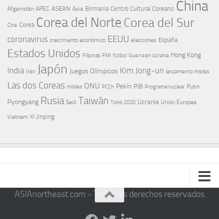
China
ASEAN
Birmania
Centro Cultural Coreano
Afganistán
APEC
Asia
Corea del Norte
Corea del Sur
Corea
Cine
EEUU
coronavirus
España
crecimiento económico
elecciones
Estados Unidos
Hong Kong
Guerra en Ucrania
Filipinas
FMI
futbol
Japón
India
Kim Jong-un
Juegos Olímpicos
Irán
lanzamiento misiles
Las dos Coreas
ONU
Pekín
PIB
Putin
misiles
PCCh
Programa nuclear
Rusia
Taiwán
Pyongyang
Ucrania
Seúl
Tokio 2020
Unión Europea
Xi Jinping
Vietnam
ASIAnortheast.com - Todos los derechos reservados