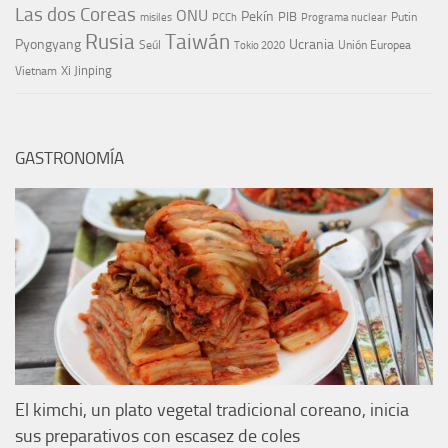
Las dos Coreas
ONU
Pekín
PIB
Putin
misiles
PCCh
Programa nuclear
Rusia
Taiwán
Pyongyang
Ucrania
Seúl
Tokio 2020
Unión Europea
Xi Jinping
Vietnam
GASTRONOMÍA
El kimchi, un plato vegetal tradicional coreano, inicia
sus preparativos con escasez de coles