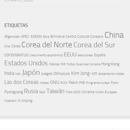
23 MAYO, 2026
ETIQUETAS
China
ASEAN
Birmania
Centro Cultural Coreano
Afganistán
APEC
Asia
Corea del Norte
Corea del Sur
Corea
Cine
EEUU
coronavirus
España
crecimiento económico
elecciones
Estados Unidos
Hong Kong
Guerra en Ucrania
Filipinas
FMI
futbol
Japón
India
Kim Jong-un
Juegos Olímpicos
Irán
lanzamiento misiles
Las dos Coreas
ONU
Pekín
PIB
Putin
misiles
PCCh
Programa nuclear
Rusia
Taiwán
Pyongyang
Ucrania
Seúl
Tokio 2020
Unión Europea
Xi Jinping
Vietnam