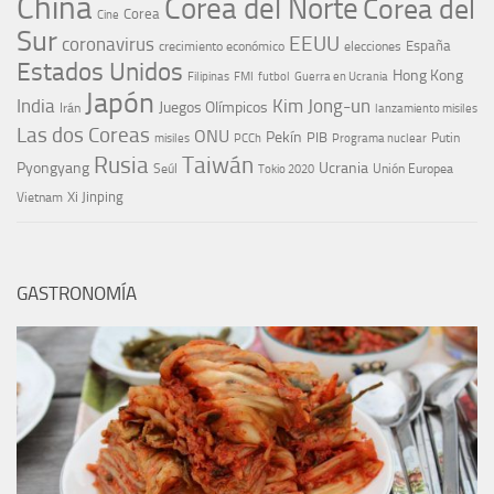
China
Corea del Norte
Corea del
Corea
Cine
Sur
EEUU
coronavirus
España
crecimiento económico
elecciones
Estados Unidos
Hong Kong
Guerra en Ucrania
Filipinas
FMI
futbol
Japón
India
Kim Jong-un
Juegos Olímpicos
Irán
lanzamiento misiles
Las dos Coreas
ONU
Pekín
PIB
Putin
misiles
PCCh
Programa nuclear
Rusia
Taiwán
Pyongyang
Ucrania
Seúl
Tokio 2020
Unión Europea
Xi Jinping
Vietnam
GASTRONOMÍA