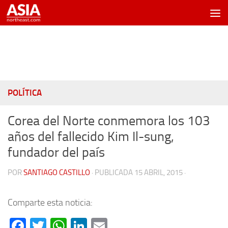
Saltar al contenido
POLÍTICA
Corea del Norte conmemora los 103
años del fallecido Kim Il-sung,
fundador del país
POR
SANTIAGO CASTILLO
· PUBLICADA
15 ABRIL, 2015
·
Comparte esta noticia:
Facebook
Twitter
WhatsApp
LinkedIn
Email