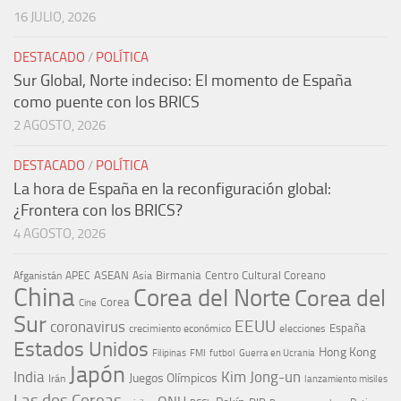
16 JULIO, 2026
DESTACADO
/
POLÍTICA
Sur Global, Norte indeciso: El momento de España
como puente con los BRICS
2 AGOSTO, 2026
DESTACADO
/
POLÍTICA
La hora de España en la reconfiguración global:
¿Frontera con los BRICS?
4 AGOSTO, 2026
ASEAN
Birmania
Centro Cultural Coreano
Afganistán
APEC
Asia
China
Corea del Norte
Corea del
Corea
Cine
Sur
EEUU
coronavirus
España
crecimiento económico
elecciones
Estados Unidos
Hong Kong
Guerra en Ucrania
Filipinas
FMI
futbol
Japón
India
Kim Jong-un
Juegos Olímpicos
Irán
lanzamiento misiles
Las dos Coreas