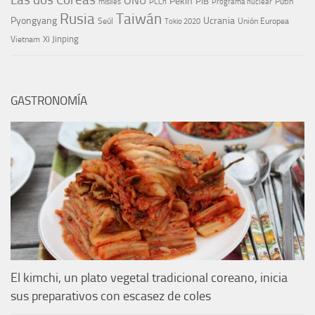
ONU
Pekín
PIB
Putin
misiles
PCCh
Programa nuclear
Rusia
Taiwán
Pyongyang
Ucrania
Seúl
Tokio 2020
Unión Europea
Xi Jinping
Vietnam
GASTRONOMÍA
El kimchi, un plato vegetal tradicional coreano, inicia
sus preparativos con escasez de coles