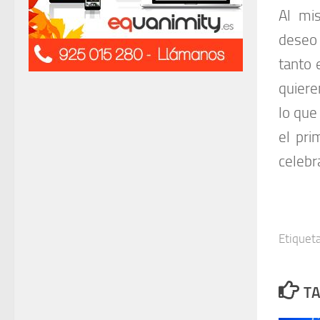
Al mi
deseo 
tanto 
quiere
lo que
el pri
celebr
Etiqueta
TA