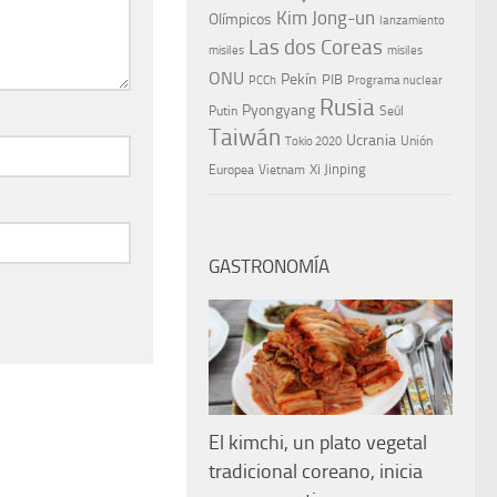
Kim Jong-un
Olímpicos
lanzamiento
Las dos Coreas
misiles
misiles
ONU
Pekín
PIB
PCCh
Programa nuclear
Rusia
Pyongyang
Putin
Seúl
Taiwán
Ucrania
Tokio 2020
Unión
Xi Jinping
Europea
Vietnam
GASTRONOMÍA
El kimchi, un plato vegetal
tradicional coreano, inicia