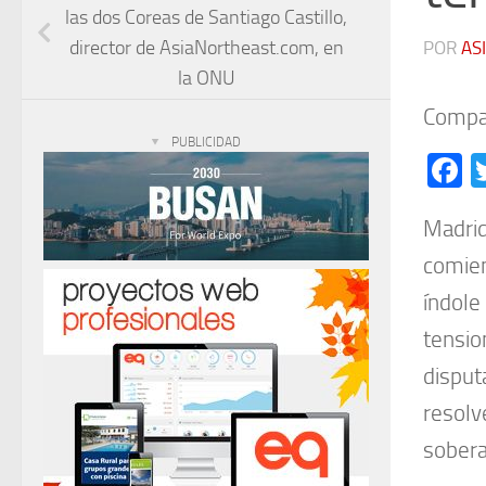
las dos Coreas de Santiago Castillo,
director de AsiaNortheast.com, en
POR
AS
la ONU
Compar
PUBLICIDAD
F
Madri
comien
índole
tensi
disput
resolv
sobera