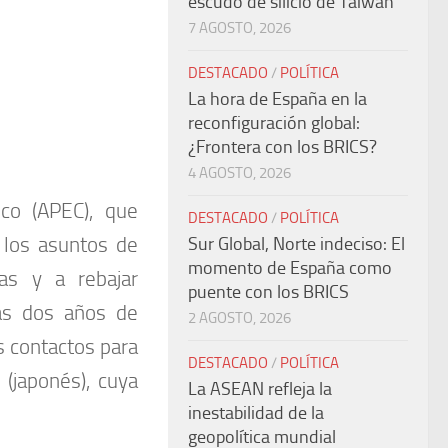
escudo de silicio de Taiwán
7 AGOSTO, 2026
DESTACADO
/
POLÍTICA
La hora de España en la
reconfiguración global:
¿Frontera con los BRICS?
4 AGOSTO, 2026
ico (APEC), que
DESTACADO
/
POLÍTICA
 los asuntos de
Sur Global, Norte indeciso: El
momento de España como
cas y a rebajar
puente con los BRICS
as dos años de
2 AGOSTO, 2026
os contactos para
DESTACADO
/
POLÍTICA
 (japonés), cuya
La ASEAN refleja la
inestabilidad de la
geopolítica mundial