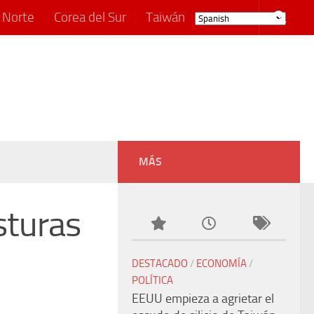
 Norte
Corea del Sur
Taiwán
MÁS
sturas
DESTACADO
/
ECONOMÍA
/
POLÍTICA
EEUU empieza a agrietar el