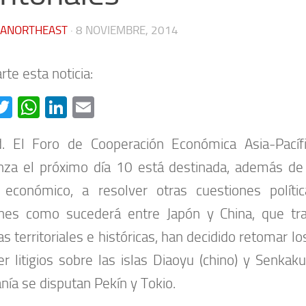
IANORTHEAST
·
8 NOVIEMBRE, 2014
te esta noticia:
acebook
Twitter
WhatsApp
LinkedIn
Email
d. El Foro de Cooperación Económica Asia-Pacíf
za el próximo día 10 está destinada, además de
 económico, a resolver otras cuestiones políti
ones como sucederá entre Japón y China, que tr
as territoriales e históricas, han decidido retomar l
er litigios sobre las islas Diaoyu (chino) y Senkaku
nía se disputan Pekín y Tokio.