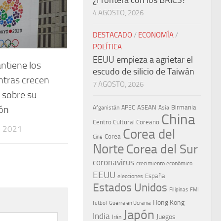
¿Frontera con los BRICS?
4 AGOSTO, 2026
DESTACADO
/
ECONOMÍA
/
POLÍTICA
EEUU empieza a agrietar el
ntiene los
escudo de silicio de Taiwán
ntras crecen
7 AGOSTO, 2026
 sobre su
ión
ASEAN
Birmania
Afganistán
APEC
Asia
China
Centro Cultural Coreano
, 2021
Corea del
Corea
Cine
Norte
Corea del Sur
coronavirus
crecimiento económico
EEUU
España
elecciones
Estados Unidos
Filipinas
FMI
Hong Kong
Guerra en Ucrania
futbol
Japón
India
Juegos
Irán