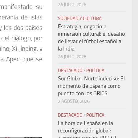
26 JULIO, 2026
manifestado su
eranía de islas
SOCIEDAD Y CULTURA
Estrategia, negocio e
y los dos países
inmersión cultural: el desafío
del diálogo, por
de llevar el fútbol español a
no, Xi Jinping, y
la India
26 JULIO, 2026
la Apec, que se
DESTACADO
/
POLÍTICA
Sur Global, Norte indeciso: El
momento de España como
puente con los BRICS
2 AGOSTO, 2026
DESTACADO
/
POLÍTICA
La hora de España en la
reconfiguración global: