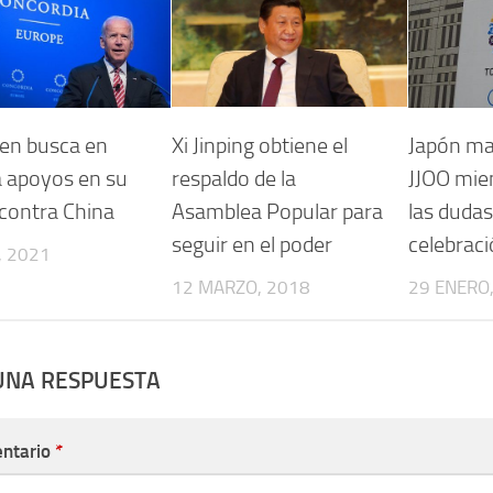
den busca en
Xi Jinping obtiene el
Japón ma
 apoyos en su
respaldo de la
JJOO mie
contra China
Asamblea Popular para
las dudas
seguir en el poder
celebrac
, 2021
12 MARZO, 2018
29 ENERO
UNA RESPUESTA
ntario
*