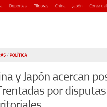
ra
Deportes
Píldoras
China
Japón
Corea del
RAS
/
POLÍTICA
ina y Japón acercan po
frentadas por disputas
ritoriales