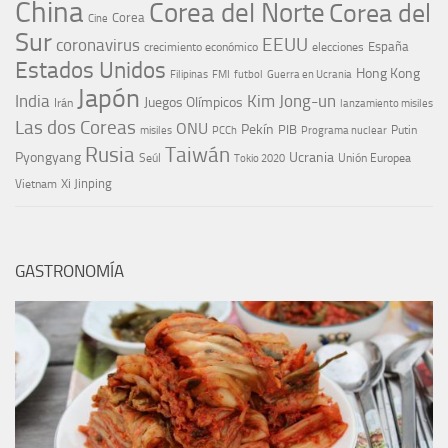
China
Corea del Norte
Corea del
Corea
Cine
Sur
EEUU
coronavirus
España
crecimiento económico
elecciones
Estados Unidos
Hong Kong
Guerra en Ucrania
Filipinas
FMI
futbol
Japón
India
Kim Jong-un
Juegos Olímpicos
Irán
lanzamiento misiles
Las dos Coreas
ONU
Pekín
PIB
Putin
misiles
PCCh
Programa nuclear
Rusia
Taiwán
Pyongyang
Ucrania
Seúl
Tokio 2020
Unión Europea
Xi Jinping
Vietnam
GASTRONOMÍA