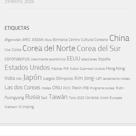
23 MAYO, 2026
ETIQUETAS
China
ASEAN
Birmania
Centro Cultural Coreano
Afganistán
APEC
Asia
Corea del Norte
Corea del Sur
Corea
Cine
EEUU
coronavirus
España
crecimiento económico
elecciones
Estados Unidos
Hong Kong
Guerra en Ucrania
Filipinas
FMI
futbol
Japón
India
Kim Jong-un
Juegos Olímpicos
Irán
lanzamiento misiles
Las dos Coreas
ONU
Pekín
PIB
Putin
misiles
PCCh
Programa nuclear
Rusia
Taiwán
Pyongyang
Ucrania
Seúl
Tokio 2020
Unión Europea
Xi Jinping
Vietnam