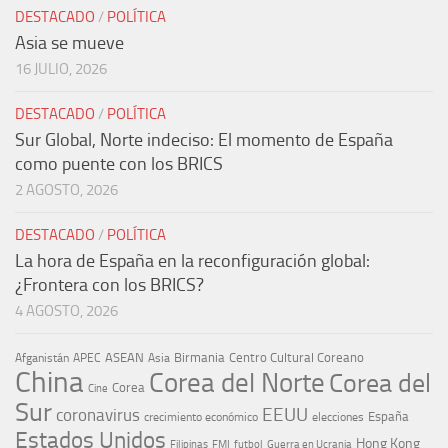
DESTACADO
/
POLÍTICA
Asia se mueve
16 JULIO, 2026
DESTACADO
/
POLÍTICA
Sur Global, Norte indeciso: El momento de España
como puente con los BRICS
2 AGOSTO, 2026
DESTACADO
/
POLÍTICA
La hora de España en la reconfiguración global:
¿Frontera con los BRICS?
4 AGOSTO, 2026
ASEAN
Birmania
Centro Cultural Coreano
Afganistán
APEC
Asia
China
Corea del Norte
Corea del
Corea
Cine
Sur
EEUU
coronavirus
España
crecimiento económico
elecciones
Estados Unidos
Hong Kong
Guerra en Ucrania
Filipinas
FMI
futbol