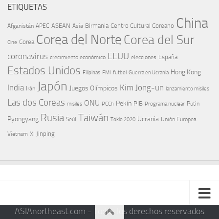
ETIQUETAS
China
ASEAN
Birmania
Centro Cultural Coreano
Afganistán
APEC
Asia
Corea del Norte
Corea del Sur
Corea
Cine
EEUU
coronavirus
España
crecimiento económico
elecciones
Estados Unidos
Hong Kong
Guerra en Ucrania
Filipinas
FMI
futbol
Japón
India
Kim Jong-un
Juegos Olímpicos
Irán
lanzamiento misiles
Las dos Coreas
ONU
Pekín
PIB
Putin
misiles
PCCh
Programa nuclear
Rusia
Taiwán
Pyongyang
Ucrania
Seúl
Tokio 2020
Unión Europea
Xi Jinping
Vietnam
ASIAnortheast.com - Todos los derechos reservados