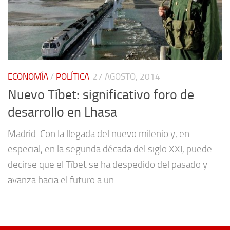
ECONOMÍA
/
POLÍTICA
27 AGOSTO, 2014
Nuevo Tíbet: significativo foro de
desarrollo en Lhasa
Madrid. Con la llegada del nuevo milenio y, en
especial, en la segunda década del siglo XXI, puede
decirse que el Tíbet se ha despedido del pasado y
avanza hacia el futuro a un...