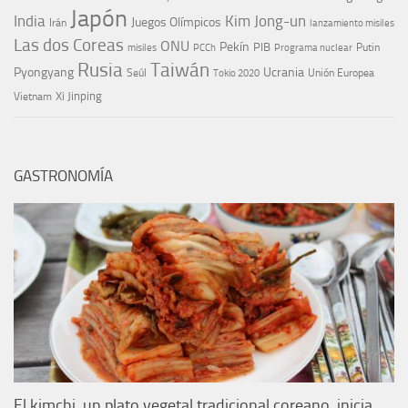
Japón
India
Kim Jong-un
Juegos Olímpicos
Irán
lanzamiento misiles
Las dos Coreas
ONU
Pekín
PIB
Putin
misiles
PCCh
Programa nuclear
Rusia
Taiwán
Pyongyang
Ucrania
Seúl
Tokio 2020
Unión Europea
Xi Jinping
Vietnam
GASTRONOMÍA
El kimchi, un plato vegetal tradicional coreano, inicia