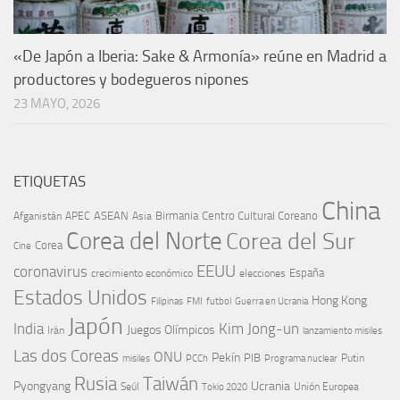
«De Japón a Iberia: Sake & Armonía» reúne en Madrid a
productores y bodegueros nipones
23 MAYO, 2026
ETIQUETAS
China
ASEAN
Birmania
Centro Cultural Coreano
Afganistán
APEC
Asia
Corea del Norte
Corea del Sur
Corea
Cine
EEUU
coronavirus
España
crecimiento económico
elecciones
Estados Unidos
Hong Kong
Guerra en Ucrania
Filipinas
FMI
futbol
Japón
India
Kim Jong-un
Juegos Olímpicos
Irán
lanzamiento misiles
Las dos Coreas
ONU
Pekín
PIB
Putin
misiles
PCCh
Programa nuclear
Rusia
Taiwán
Pyongyang
Ucrania
Seúl
Tokio 2020
Unión Europea