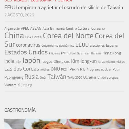
EEUU empieza a agrietar el escudo de silicio de Taiwán
7 AGOSTO, 2026
ASEAN
Birmania
Centro Cultural Coreano
Afganistán
APEC
Asia
China
Corea del Norte
Corea del
Corea
Cine
Sur
EEUU
coronavirus
España
crecimiento económico
elecciones
Estados Unidos
Hong Kong
Guerra en Ucrania
Filipinas
FMI
futbol
Japón
India
Kim Jong-un
Juegos Olímpicos
Irán
lanzamiento misiles
Las dos Coreas
ONU
Pekín
PIB
Putin
misiles
PCCh
Programa nuclear
Rusia
Taiwán
Pyongyang
Ucrania
Seúl
Tokio 2020
Unión Europea
Xi Jinping
Vietnam
GASTRONOMÍA