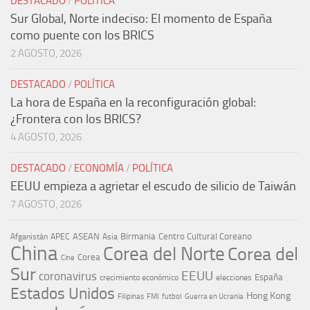
DESTACADO
/
POLÍTICA
Sur Global, Norte indeciso: El momento de España
como puente con los BRICS
2 AGOSTO, 2026
DESTACADO
/
POLÍTICA
La hora de España en la reconfiguración global:
¿Frontera con los BRICS?
4 AGOSTO, 2026
DESTACADO
/
ECONOMÍA
/
POLÍTICA
EEUU empieza a agrietar el escudo de silicio de Taiwán
7 AGOSTO, 2026
ASEAN
Birmania
Centro Cultural Coreano
Afganistán
APEC
Asia
China
Corea del Norte
Corea del
Corea
Cine
Sur
EEUU
coronavirus
España
crecimiento económico
elecciones
Estados Unidos
Hong Kong
Guerra en Ucrania
Filipinas
FMI
futbol