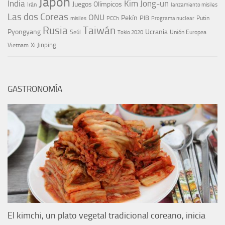
Japón
India
Kim Jong-un
Juegos Olímpicos
Irán
lanzamiento misiles
Las dos Coreas
ONU
Pekín
PIB
Putin
misiles
PCCh
Programa nuclear
Rusia
Taiwán
Pyongyang
Ucrania
Seúl
Tokio 2020
Unión Europea
Xi Jinping
Vietnam
GASTRONOMÍA
El kimchi, un plato vegetal tradicional coreano, inicia