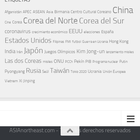
China
ASEAN
Birmania
Centro Cultural Coreano
Afganistán
APEC
Asia
Corea del Norte
Corea del Sur
Corea
Cine
EEUU
coronavirus
España
crecimiento económico
elecciones
Estados Unidos
Hong Kong
Guerra en Ucrania
Filipinas
FMI
futbol
Japón
India
Kim Jong-un
Juegos Olímpicos
Irán
lanzamiento misiles
Las dos Coreas
ONU
Pekín
PIB
Putin
misiles
PCCh
Programa nuclear
Rusia
Taiwán
Pyongyang
Ucrania
Seúl
Tokio 2020
Unión Europea
Xi Jinping
Vietnam
ASIAnortheast.com - Todos los derechos reservados