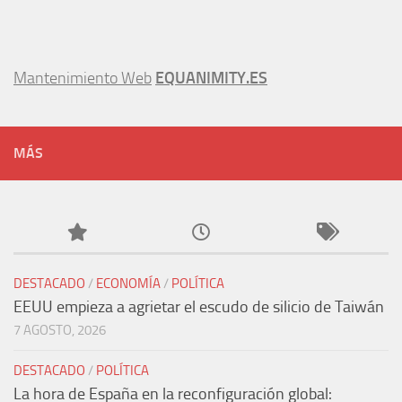
Mantenimiento Web
EQUANIMITY.ES
MÁS
DESTACADO
/
ECONOMÍA
/
POLÍTICA
EEUU empieza a agrietar el escudo de silicio de Taiwán
7 AGOSTO, 2026
DESTACADO
/
POLÍTICA
La hora de España en la reconfiguración global: