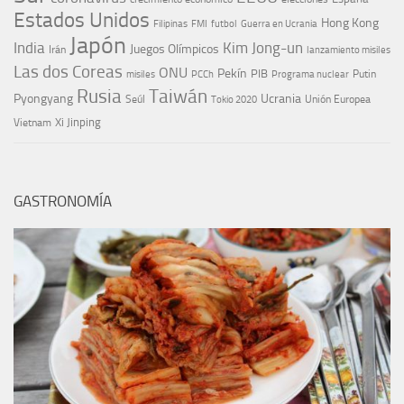
Estados Unidos
Hong Kong
Guerra en Ucrania
Filipinas
FMI
futbol
Japón
India
Kim Jong-un
Juegos Olímpicos
Irán
lanzamiento misiles
Las dos Coreas
ONU
Pekín
PIB
Putin
misiles
PCCh
Programa nuclear
Rusia
Taiwán
Pyongyang
Ucrania
Seúl
Tokio 2020
Unión Europea
Xi Jinping
Vietnam
GASTRONOMÍA