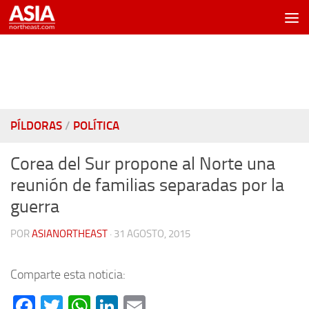
Saltar al contenido
PÍLDORAS
/
POLÍTICA
Corea del Sur propone al Norte una
reunión de familias separadas por la
guerra
POR
ASIANORTHEAST
·
31 AGOSTO, 2015
Comparte esta noticia:
Facebook
Twitter
WhatsApp
LinkedIn
Email