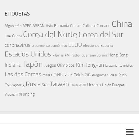
ETIQUETAS
China
ASEAN
Birmania
Centro Cultural Coreano
Afganistán
APEC
Asia
Corea del Norte
Corea del Sur
Corea
Cine
EEUU
coronavirus
España
crecimiento económico
elecciones
Estados Unidos
Hong Kong
Guerra en Ucrania
Filipinas
FMI
futbol
Japón
India
Kim Jong-un
Juegos Olímpicos
Irán
lanzamiento misiles
Las dos Coreas
ONU
Pekín
PIB
Putin
misiles
PCCh
Programa nuclear
Rusia
Taiwán
Pyongyang
Ucrania
Seúl
Tokio 2020
Unión Europea
Xi Jinping
Vietnam