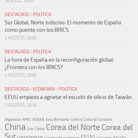
26 JULIO, 2026
DESTACADO
/
POLÍTICA
Sur Global, Norte indeciso: El momento de España
como puente con los BRICS
2 AGOSTO, 2026
DESTACADO
/
POLÍTICA
La hora de España en la reconfiguración global:
¿Frontera con los BRICS?
4 AGOSTO, 2026
DESTACADO
/
ECONOMÍA
/
POLÍTICA
EEUU empieza a agrietar el escudo de silicio de Taiwán
7 AGOSTO, 2026
ASEAN
Birmania
Centro Cultural Coreano
Afganistán
APEC
Asia
China
Corea del Norte
Corea del
Corea
Cine
Sur
EEUU
coronavirus
España
crecimiento económico
elecciones