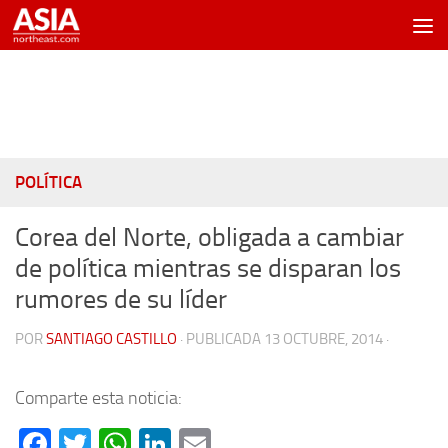
Saltar al contenido
POLÍTICA
Corea del Norte, obligada a cambiar
de política mientras se disparan los
rumores de su líder
POR
SANTIAGO CASTILLO
· PUBLICADA
13 OCTUBRE, 2014
·
Comparte esta noticia:
Facebook
Twitter
WhatsApp
LinkedIn
Email