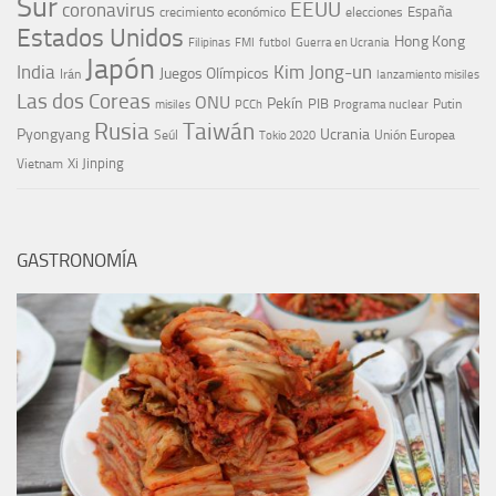
Sur
EEUU
coronavirus
España
crecimiento económico
elecciones
Estados Unidos
Hong Kong
Guerra en Ucrania
Filipinas
FMI
futbol
Japón
India
Kim Jong-un
Juegos Olímpicos
Irán
lanzamiento misiles
Las dos Coreas
ONU
Pekín
PIB
Putin
misiles
PCCh
Programa nuclear
Rusia
Taiwán
Pyongyang
Ucrania
Seúl
Tokio 2020
Unión Europea
Xi Jinping
Vietnam
GASTRONOMÍA