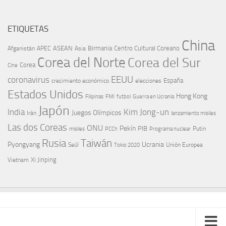
ETIQUETAS
China
ASEAN
Birmania
Centro Cultural Coreano
Afganistán
APEC
Asia
Corea del Norte
Corea del Sur
Corea
Cine
EEUU
coronavirus
España
crecimiento económico
elecciones
Estados Unidos
Hong Kong
Guerra en Ucrania
Filipinas
FMI
futbol
Japón
India
Kim Jong-un
Juegos Olímpicos
Irán
lanzamiento misiles
Las dos Coreas
ONU
Pekín
PIB
Putin
misiles
PCCh
Programa nuclear
Rusia
Taiwán
Pyongyang
Ucrania
Seúl
Tokio 2020
Unión Europea
Xi Jinping
Vietnam