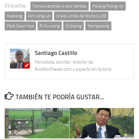
Etiquetas:
Conversaciones a seis bandas
Hwang Pyong-so
Kaesong
Kim Jong-un
Línea Límite del Norte (LLN)
Park Geun-hye
Ri Su-yong
Xi Jinping
Yeonpyeong
Santiago Castillo
Periodista, escritor, director de
AsiaNortheast.com y experto en la zona
TAMBIÉN TE PODRÍA GUSTAR...