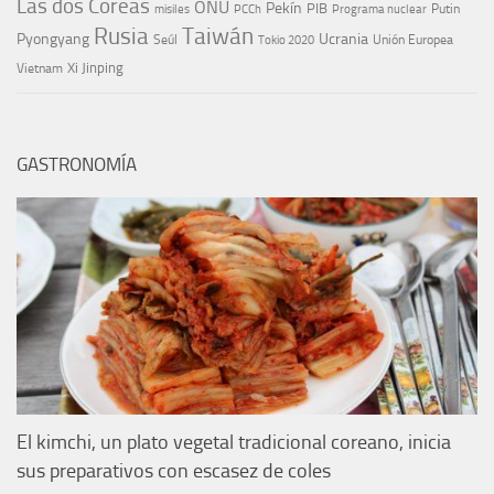
Las dos Coreas
ONU
Pekín
PIB
Putin
misiles
PCCh
Programa nuclear
Rusia
Taiwán
Pyongyang
Ucrania
Seúl
Tokio 2020
Unión Europea
Xi Jinping
Vietnam
GASTRONOMÍA
El kimchi, un plato vegetal tradicional coreano, inicia
sus preparativos con escasez de coles