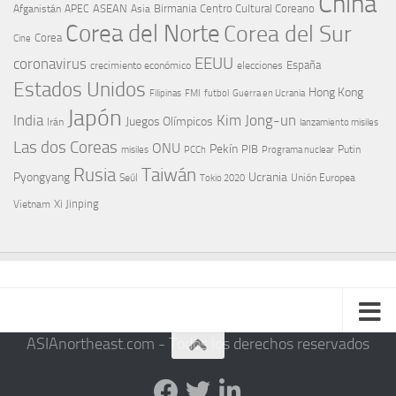
China
ASEAN
Birmania
Centro Cultural Coreano
Afganistán
APEC
Asia
Corea del Norte
Corea del Sur
Corea
Cine
EEUU
coronavirus
España
crecimiento económico
elecciones
Estados Unidos
Hong Kong
Guerra en Ucrania
Filipinas
FMI
futbol
Japón
India
Kim Jong-un
Juegos Olímpicos
Irán
lanzamiento misiles
Las dos Coreas
ONU
Pekín
PIB
Putin
misiles
PCCh
Programa nuclear
Rusia
Taiwán
Pyongyang
Ucrania
Seúl
Tokio 2020
Unión Europea
Xi Jinping
Vietnam
ASIAnortheast.com - Todos los derechos reservados