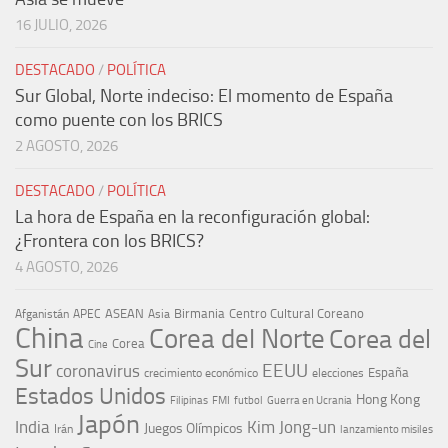
16 JULIO, 2026
DESTACADO
/
POLÍTICA
Sur Global, Norte indeciso: El momento de España
como puente con los BRICS
2 AGOSTO, 2026
DESTACADO
/
POLÍTICA
La hora de España en la reconfiguración global:
¿Frontera con los BRICS?
4 AGOSTO, 2026
ASEAN
Birmania
Centro Cultural Coreano
Afganistán
APEC
Asia
China
Corea del Norte
Corea del
Corea
Cine
Sur
EEUU
coronavirus
España
crecimiento económico
elecciones
Estados Unidos
Hong Kong
Guerra en Ucrania
Filipinas
FMI
futbol
Japón
India
Kim Jong-un
Juegos Olímpicos
Irán
lanzamiento misiles