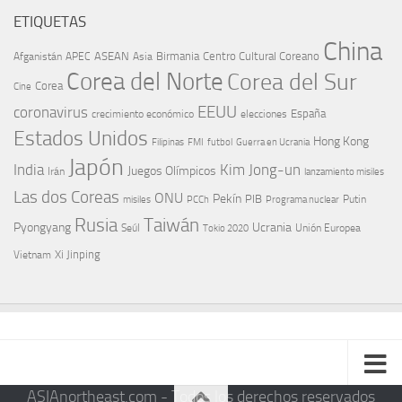
ETIQUETAS
China
ASEAN
Birmania
Centro Cultural Coreano
Afganistán
APEC
Asia
Corea del Norte
Corea del Sur
Corea
Cine
EEUU
coronavirus
España
crecimiento económico
elecciones
Estados Unidos
Hong Kong
Guerra en Ucrania
Filipinas
FMI
futbol
Japón
India
Kim Jong-un
Juegos Olímpicos
Irán
lanzamiento misiles
Las dos Coreas
ONU
Pekín
PIB
Putin
misiles
PCCh
Programa nuclear
Rusia
Taiwán
Pyongyang
Ucrania
Seúl
Tokio 2020
Unión Europea
Xi Jinping
Vietnam
ASIAnortheast.com - Todos los derechos reservados