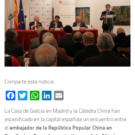
Comparte esta noticia:
Facebook
Twitter
WhatsApp
LinkedIn
Email
La Casa de Galicia en Madrid y la Cátedra China han
escenificado en la capital española un encuentro entre
el
embajador de la República Popular China en