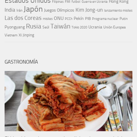
Estados Unidos
Hong Kong
Guerra en Ucrania
Filipinas
FMI
futbol
Japón
India
Kim Jong-un
Juegos Olímpicos
Irán
lanzamiento misiles
Las dos Coreas
ONU
Pekín
PIB
Putin
misiles
PCCh
Programa nuclear
Rusia
Taiwán
Pyongyang
Ucrania
Seúl
Tokio 2020
Unión Europea
Xi Jinping
Vietnam
GASTRONOMÍA